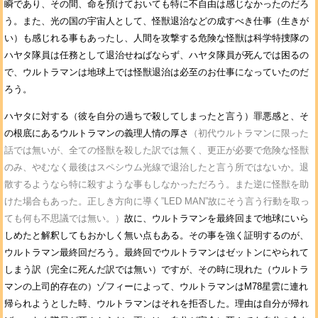
瞬であり、その間、命を預けておいても特に不自由は感じなかったのだろ
う。また、光の国の宇宙人として、怪獣退治などの成すべき仕事（生きが
い）も感じれる事もあったし、人間を攻撃する危険な怪獣は科学特捜隊の
ハヤタ隊員は任務として退治せねばならず、ハヤタ隊員が死んでは困るの
で、ウルトラマンは地球上では怪獣退治は必至のお仕事になっていたのだ
ろう。
ハヤタに対する（彼を自分の過ちで殺してしまったと言う）罪悪感と、そ
の根底にあるウルトラマンの義理人情の厚さ
（初代ウルトラマンに限った
話では無いが、全ての怪獣を殺した訳では無く、更正が必要で危険な怪獣
のみ、やむなく最後はスペシウム光線で退治したと言う所ではないか。退
散するようなら特に殺すような事もしなかっただろう。また逆に怪獣を助
けた場合もあった。正しき方向に導く”LED MAN”故にそう言う行動を取っ
ても何も不思議では無い。）
故に、ウルトラマンを最終回まで地球にいら
しめたと解釈してもおかしく無い点もある。その事を強く証明するのが、
ウルトラマン最終回だろう。最終回でウルトラマンはゼットンにやられて
しまう訳（完全に死んだ訳では無い）ですが、その時に現れた（ウルトラ
マンの上司的存在の）ゾフィーによって、ウルトラマンはM78星雲に連れ
帰られようとした時、ウルトラマンはそれを拒否した。理由は自分が帰れ