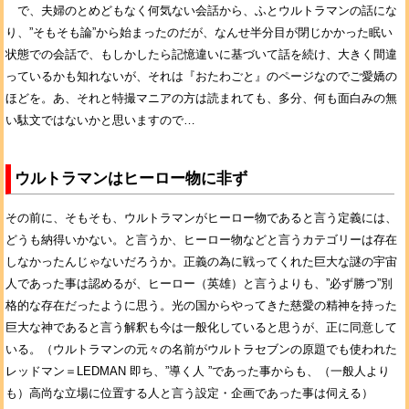
で、夫婦のとめどもなく何気ない会話から、ふとウルトラマンの話にな
り、”そもそも論”から始まったのだが、なんせ半分目が閉じかかった眠い
状態での会話で、もしかしたら記憶違いに基づいて話を続け、大きく間違
っているかも知れないが、それは『おたわごと』のページなのでご愛嬌の
ほどを。あ、それと特撮マニアの方は読まれても、多分、何も面白みの無
い駄文ではないかと思いますので…
ウルトラマンはヒーロー物に非ず
その前に、そもそも、ウルトラマンがヒーロー物であると言う定義には、
どうも納得いかない。と言うか、ヒーロー物などと言うカテゴリーは存在
しなかったんじゃないだろうか。正義の為に戦ってくれた巨大な謎の宇宙
人であった事は認めるが、ヒーロー（英雄）と言うよりも、”必ず勝つ”別
格的な存在だったように思う。光の国からやってきた慈愛の精神を持った
巨大な神であると言う解釈も今は一般化していると思うが、正に同意して
いる。（ウルトラマンの元々の名前がウルトラセブンの原題でも使われた
レッドマン＝LEDMAN 即ち、”導く人 ”であった事からも、（一般人より
も）高尚な立場に位置する人と言う設定・企画であった事は伺える）