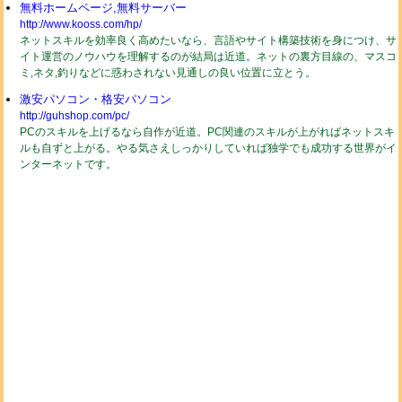
無料ホームページ,無料サーバー
http://www.kooss.com/hp/
ネットスキルを効率良く高めたいなら、言語やサイト構築技術を身につけ、サ
イト運営のノウハウを理解するのが結局は近道。ネットの裏方目線の、マスコ
ミ,ネタ,釣りなどに惑わされない見通しの良い位置に立とう。
激安パソコン・格安パソコン
http://guhshop.com/pc/
PCのスキルを上げるなら自作が近道。PC関連のスキルが上がればネットスキ
ルも自ずと上がる。やる気さえしっかりしていれば独学でも成功する世界がイ
ンターネットです。