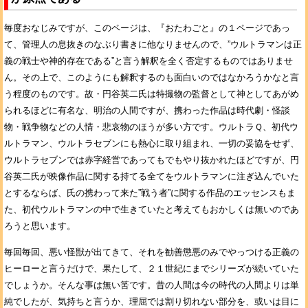
毎度おなじみですが、このページは、『おたわごと』の１ページであっ
て、管理人の息抜きのなぶり書きに他なりませんので、”ウルトラマンは正
義の戦士や神的存在である”と言う解釈を全く否定するものではありませ
ん。その上で、このようにも解釈するのも面白いのではなかろうかなと言
う程度のものです。故・円谷英二氏は特撮物の監督として神としてあがめ
られるほどに有名な、明治の人間ですが、携わった作品は時代劇・怪談
物・戦争物などの人情・悲哀物のほうが多い方です。ウルトラＱ、初代ウ
ルトラマン、ウルトラセブンにも熱心に取り組まれ、一切の妥協をせず、
ウルトラセブンでは赤字経営であってもでもやり抜かれたほどですが、円
谷英二氏が映像作品に関する持てる全てをウルトラマンに注ぎ込んでいた
とするならば、氏の携わって来た”戦う者”に関する作品のエッセンスもま
た、初代ウルトラマンの中で生きていたと考えてもおかしくは無いのであ
ろうと思います。
毎回毎回、悪い怪獣が出てきて、それを勧善懲悪のみでやっつける正義の
ヒーローと言うだけで、果たして、２１世紀にまでシリーズが続いていた
でしょうか。そんな事は無い筈です。昔の人間は今の時代の人間よりは単
純でしたが、気持ちと言うか、理屈では割り切れない部分を、或いは目に