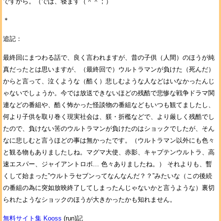
ですから。（では、寝ます（＾＾；）
＊
追記：
最終回にまつわる話で、良く言われますが、昔の子供（人間）のほうが純
真だったとは思いますが、（最終回で）ウルトラマンが負けた（死んだ）
からと言って、泣くような（酷く）悲しむような人などはいなかったんじ
ゃないでしょうか。今では放送できないほどの残酷で悲惨な戦争ドラマ関
連などの番組や、酷く怖かった怪談物の番組などもいつも観てましたし、
何より子供を取り巻く現実社会は、躾・折檻などで、より厳しく残酷でし
たので、負けない筈のウルトラマンが負けたのはショックでしたが、そん
なに悲しむと言うほどの事は無かったです。（ウルトラマン以外にも色々
と観る物もありましたしね。マグマ大使、赤影、キャプテンウルトラ、高
速エスパー、ジャイアントロボ… 色々ありましたね。） それよりも、暫
くして始まった”ウルトラセブンってなんなんだ？？”みたいな（この後続
の番組の為に突如放映終了してしまったんじゃないかと言うような）裏切
られたようなショックのほうが大きかったかも知れません。
無料サイト集 Kooss
(run)記