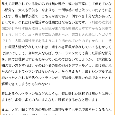
見えて表現されている物のみでは無い部分、或いは言葉にして伝えていな
い部分を、大人も子供も、今よりも、一層敏感に感じ取っていたように思
います。幾ら相手が悪で、こちらが善であり、倒すべき十分な力があった
としても、それだけが退治する理由にはならない筈です。
（列強の欧米諸
国にやむを得ず挑み敗戦した記憶が未だ残る昭和の日本ですからなお更で
しょう。同じく、故・円谷英二氏の携わった、東京を火の海にしたゴジラ
ですら、人間の犠牲者であるようにすら描かれていたのですから。）
そ
こに義理人情が介在していれば、通すべき正義が存在していてもおかしく
は無いでしょう。当時の人ならば、ウルトラマンのそう言った影的な部分
を、頭では理解せずともわかっていたのではないでしょうか。（大雑把な
物の言い方をすれば、その戦う者の影の部分をデフォルメし、受け継がれ
たのがウルトラセブンではないかなと。そう考えると、最もシンプルで単
純だったとされる初代ウルトラマンが、実は最も奥深い作品であったとも
解釈できてしまうかも知れない）
巷にあるウルトラマン論などのような、特に難しい講釈では無いとは思い
ますが、多分、多くの方にすんなりご理解できるかなと思います。
まぁ、人間、眠くて仕方の無い時は滑稽な事でも平気で書きたくなるもん