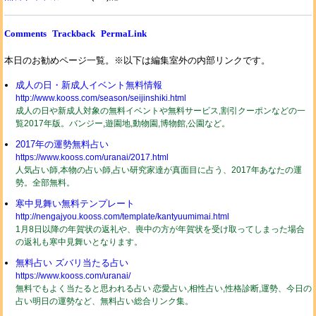
Comments
Trackback
PermaLink
本日のお勧めページ一覧。※以下は編集室外の内部リンクです。
成人の日・新成人イベント無料情報
http://www.kooss.com/season/seijinshiki.html
成人の日や新成人対象の無料イベントや無料サービス,割引クーポンなどの一
覧2017年版。バンジー,遊園地,動物園,博物館,公園など。
2017年の運勢無料占い
https://www.kooss.com/uranai/2017.html
人気占い師,本物の占い師,占い研究家達が真面目に占う、2017年あなたの運
勢。全部無料。
寒中見舞い無料テンプレート
http://nengajyou.kooss.com/template/kantyuumimai.html
1月8日以降の年賀状の返礼や、喪中の方が年賀状を受け取ってしまった場合
の返礼も寒中見舞いとなります。
無料占い ズバリ当たる占い
https://www.kooss.com/uranai/
無料でもよく当たると思われる占い 恋愛占い,相性占い,性格診断,運勢、今日の
占い明日の運勢など、無料占い総合リンク集。