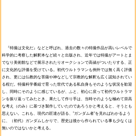
『特撮は文化だ』などと呼ばれ、過去の数々の特撮作品が高いレベルで
科学的に考察した解釈本など続々と出版され、近年では特撮がアートとま
でなり美術館などで展示されたりオークションで高値がついたりする、正
に文化的な評価を受けている。初代ウルトラマンも例外では無く高く評価
され、更には仏教的な菩薩や神などして宗教的な解釈も広く認知されてい
る程だ。特撮科学番組で育った世代である私自身もそのような状況を歓迎
し、同時にそのように感じているが、ふと、初心に戻って初代ウルトラマ
ンを振り返ってみたとき、果たして作り手は、当時そのような極めて崇高
な考え（のみ）に基づき製作していたのであろうかと考えると、そうとも
思えない。これも、現代の匠達が語る、”ガンダム者”を見ればわかるよう
に、（初代）ガンダムしかりで、歴史は後から作られている事も少なくは
無いのではないかと考える。