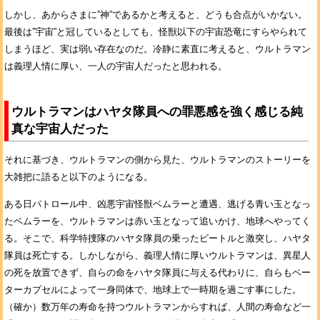
しかし、あからさまに”神”であるかと考えると、どうも合点がいかない。
最後は”宇宙”と冠しているとしても、怪獣以下の宇宙恐竜にすらやられて
しまうほど、実は弱い存在なのだ。冷静に素直に考えると、ウルトラマン
は義理人情に厚い、一人の宇宙人だったと思われる。
ウルトラマンはハヤタ隊員への罪悪感を強く感じる純
真な宇宙人だった
それに基づき、ウルトラマンの側から見た、ウルトラマンのストーリーを
大雑把に語ると以下のようになる。
ある日パトロール中、凶悪宇宙怪獣ベムラーと遭遇、逃げる青い玉となっ
たベムラーを、ウルトラマンは赤い玉となって追いかけ、地球へやってく
る。そこで、科学特捜隊のハヤタ隊員の乗ったビートルと激突し、ハヤタ
隊員は死亡する。しかしながら、義理人情に厚いウルトラマンは、異星人
の死を放置できず、自らの命をハヤタ隊員に与える代わりに、自らもベー
ターカプセルによって一身同体で、地球上で一時期を過ごす事にした。
（確か）数万年の寿命を持つウルトラマンからすれば、人間の寿命など一