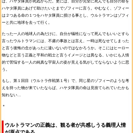
ば、ハヤタ隊員が死ぬからだ。更には、自分が完全に死んでも自分の命を
ハヤタ隊員にあげて助けたいとまでゾフィーに言う。やむなく、ゾフィー
は２つある命の１つをハヤタ隊員に授ける事とし、ウルトラマンはゾフィ
ーと共に地球を去って行く。
たった一人の地球人の為だけに、自分が犠牲になって死んでもいいとすら
言ったウルトラマンには、不慮の事故とは言え、一時は死なせてしまった
と言う後悔の念があったに違いないのではなかろうか。そこにはヒーロー
物などと言う正義と平和の戦士と言うイメージとは異なる、いかにも人情
的で苦悩する一人の純真な宇宙人の姿が見える気がしてならないように思
う。
もし、第１回目（ウルトラ作戦第１号）で、同じ星のゾフィーのような考
えを持った物が来ていたならば、ハヤタ隊員の命は見捨てられていたかも
知れない…
＊
ウルトラマンの正義は、観る者が共感しうる義理人情
が原点である