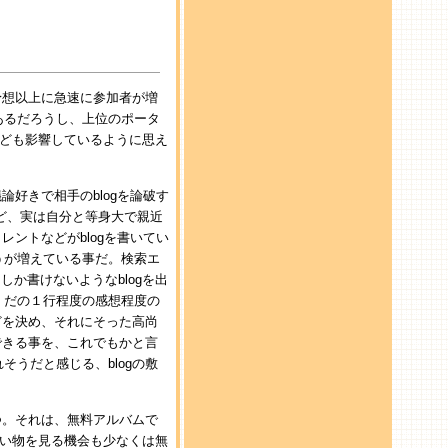
予想以上に急速に参加者が増
あるだろうし、上位のポータ
なども影響しているように思え
論好きで相手のblogを論破す
など、実は自分と等身大で親近
レントなどがblogを書いてい
うが増えている事だ。検索エ
しか書けないようなblogを出
』だの１行程度の感想程度の
どを決め、それにそった高尚
できる事を、これでもかと言
うだと感じる、blogの敷
つ。それは、無料アルバムで
ない物を見る機会も少なくは無