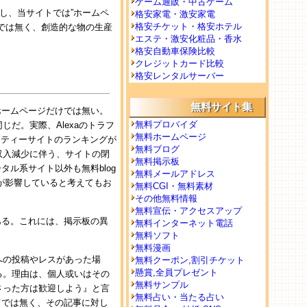
ゲーム通販・中古ゲーム
し、当サイトでは”ホームペ
格安家電・激安家電
格安チケット・格安ホテル
では無く、創造的な物の生産
エステ・激安化粧品・香水
格安自動車保険比較
クレジットカード比較
格安レンタルサーバー
無料サイト集
ホームページだけでは無い。
無料プロバイダ
だ。実際、Alexaのトラフ
無料ホームページ
ニティーサイトのランキングが
無料ブログ
収入減少に伴う、サイトの閉
無料掲示板
タル系サイト以外も無料blog
無料メールアドレス
加が影響していると考えてもお
無料CGI・無料素材
その他無料情報
無料宣伝・アクセスアップ
ある。これには、掲示板の異
無料インターネット電話
無料ソフト
無料漫画
への投稿やレスがあった場
無料クーポン,割引チケット
懸賞,全員プレゼント
る。理由は、個人或いはその
無料サンプル
さった方は歓迎しよう』と言
無料占い・当たる占い
てでは無く、その記事に対し