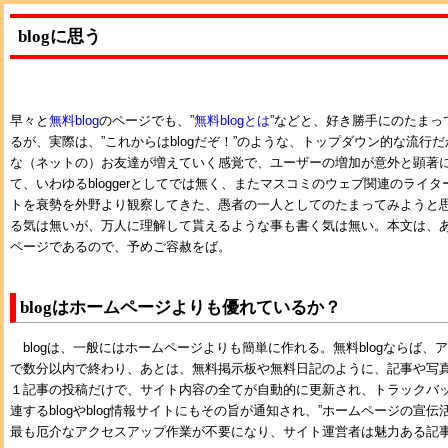
blogに思う
早々と
無料blog
のページでも、”
無料blogとは
”などと、好き勝手にのたまっ
るが、実際は、”これからはblogだぞ！”のような、トップダウン的な流行
な（ネットの）お友達が増えていく感覚で、ユーザーの増加が意外と顕著に思え
て、いわゆるbloggerとしてでは無く、またマスコミのウェブ関連のライ
トを衰勢を外野より観察してきた、愚者の一人としてのたまってみようと
る気は無いが、万人に理解して貰えるような事も書く気は無い。本文は、
ページであるので、予めご容赦をば。
blogはホームページよりも優れているか？
blogは、一般にはホームページよりも簡単に作れる。無料blogならば、
で数分以内で終わり、あとは、無料掲示板や無料日記のように、記事や写
１記事の投稿だけで、サイト内容の全てが自動的に更新され、トラックバック
連するblogやblog情報サイトにもその旨が通知され、”ホームページの宣
最も厄介なアクセスアップ作業が不要になり、サイト運営者は魅力ある記