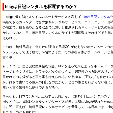
blogは日記レンタルを駆逐するのか？
blogに最も似たスタイルのネットサービスと言えば、
無料日記レンタル
掲載できるカレンダー付きの無料レンタルサービスで、コミュニティー形式の物
の増加で、最も穏やかなる状況では無いと推測されるネットサービスの筆
かし、今のところ、無料日記レンタルのサイトが閉鎖数はそれほどでも無
えられる。
１つは、無料日記は、何らかの理由で日記CGIが使えないホームページの
ンテンツとして使う物で、blogのように、その存在自体がホームページと
言う事。
もう１つは、自己完結型を望む場合、blogを辿って来たようなホームペー
ページを全く見ずに、トラックバックのような、関連性のある記事のリン
書かれるのを嫌がると言う事も考えられる。いわゆる、”荒らし”を嫌がる
か。好きで書いてる個人の日記なのだから、どこの誰ともわからない者に
無いと言う気持ちは納得できるだろう。
そもそも、日本ではblogが上陸する以前から、（無料）日記レンタルのサ
国などでは、日記レンタルなどのサービスが無い土壌にblogが現れたため
る。逆に言えば、無料日記レンタルサービスが普及している日本では、blo
もできるのかも知れない。