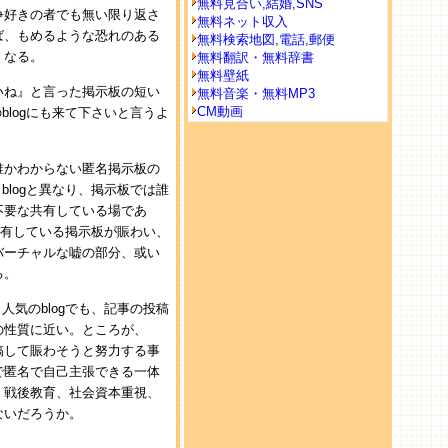
無料見合い,結婚,SNS
争好きの者でも無い限り返さ
無料ネット収入
ば、もめるような恐れのある
無料検索地図,電話,郵便
くなる。
無料翻訳・無料辞書
無料壁紙
いね』と言った掲示板の短い
無料音楽・無料MP3
CM動画
blogにも来て下さいと言うよ
誰かわからない匿名掲示板の
blogと異なり、掲示板では誰
不要な共有している場であ
。共有している掲示板が賑わい、
バーチャルな嘘の部分、或い
る。
人気のblogでも、記事の投稿
の性質に近い。ところが、
稿して賑わそうと努力する事
で匿名で自己主張できる一体
、戦後教育、社会資本重視、
ないだろうか。