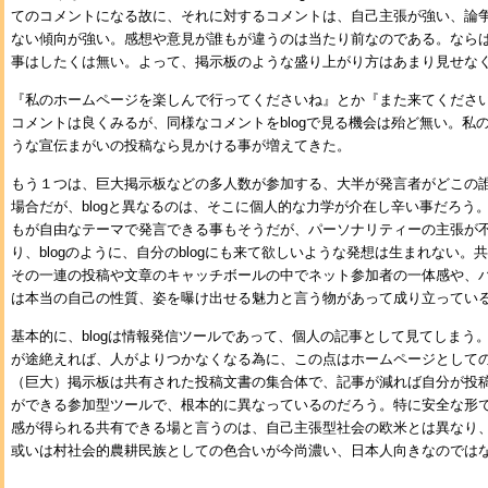
てのコメントになる故に、それに対するコメントは、自己主張が強い、論
ない傾向が強い。感想や意見が誰もが違うのは当たり前なのである。なら
事はしたくは無い。よって、掲示板のような盛り上がり方はあまり見せな
『私のホームページを楽しんで行ってくださいね』とか『また来てくださ
コメントは良くみるが、同様なコメントをblogで見る機会は殆ど無い。私の
うな宣伝まがいの投稿なら見かける事が増えてきた。
もう１つは、巨大掲示板などの多人数が参加する、大半が発言者がどこの
場合だが、blogと異なるのは、そこに個人的な力学が介在し辛い事だろう。
もが自由なテーマで発言できる事もそうだが、パーソナリティーの主張が
り、blogのように、自分のblogにも来て欲しいような発想は生まれない
その一連の投稿や文章のキャッチボールの中でネット参加者の一体感や、
は本当の自己の性質、姿を曝け出せる魅力と言う物があって成り立ってい
基本的に、blogは情報発信ツールであって、個人の記事として見てしまう。
が途絶えれば、人がよりつかなくなる為に、この点はホームページとして
（巨大）掲示板は共有された投稿文書の集合体で、記事が減れば自分が投
ができる参加型ツールで、根本的に異なっているのだろう。特に安全な形
感が得られる共有できる場と言うのは、自己主張型社会の欧米とは異なり
或いは村社会的農耕民族としての色合いが今尚濃い、日本人向きなのでは