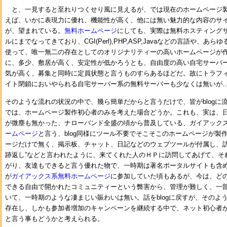
と、一見すると至れりつくせり風に見えるが、では現在のホームページ
えば、いかに表現力に優れ、機能性が高く、他には無い魅力的な内容のサ
が、望まれている。
無料ホームページ
にしても、実際は無料ホスティング
ルにまでなってきており、CGI(Perl),PHP,ASP,Javaなどの言語や、
使って、唯一無二の存在としてのオリジナリティーの高いホームページが
に、多少、敷居が高く、安定性が低かろうとも、自由度の高い自宅サーバ
気が高く、募集と同時に定員状態と言うものすらあるほどだ。故にトラフ
イト閉鎖においやられる自宅サーバー系の無料サーバーも少なくは無いが
そのような流れの状況の中で、幾ら簡単だからと言うだけで、皆がblogに
では、ホームページ製作初心者のみを考えた場合どうか。これも、実は、
が微塵も無かった、ナローバンド全盛の頃から普及している、ガイアック
ームページ
と言う、blog同様にツール不要でそこそこのホームページが製
ージだけで無く、掲示板、チャット、日記などのウェブツールが付属し、訪
跡返し”などと言われたように、来てくれた人のＨＰに訪問してあげて、そ
がり、友達もできると言う優れた物で、一時期は著名ポータルサイトも含
が
ガイアックス系無料ホームページ
に参加していた頃もあるが、今は、ど
できる自由で開かれたコミュニティーという弊害から、管理が難しく、一
いて、一時期のような凄まじい賑わいは無い。話をblogに戻すが、そのよ
存在し、しかも参加者増加のキャンペーンを継続する中で、ネット初心者が、
と言う事もどうかと考えられる。