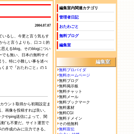
編集室内関連カテゴリ
管理者日記
2004.07.07
おたわごと
無料ブログ
ているし、今更と言う気もす
だからと言うよりも、口コミ的
編集室
るblog。そのblogについ
ターでも無い、日本の無料サイ
思う。特に小難しい事を述べ
編集室
あくまで『おたわごと』の１
無料プロバイダ
無料ホームページ
無料ブログ
無料掲示板
無料チャット
無料メール
無料ブックマーク
アカウント取得から初期設定ま
無料素材
真、画像を投稿すれば良い。
無料CGI
やping送信によって、関
無料ドメイン
伝活動”も不要だ。サイト運営で
その他無料
事の作成のみに注力できる。
無料宣伝