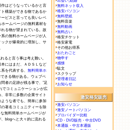
出会い,結婚
製作はどうなっているかと言
無料ネット収入
格安パソコン
イト構築ができる物であるか
無料壁紙
サービスと言っても良いレベ
無料音楽
あらゆるホームページの無料素材を
無料動画
作れる物が望まれている。故
無料占い
ー系の無料ホームページが人
格安チケット
ィックが爆発的に増加し、サ
格安家電
その他お得系
…
おたわごと
物申す
流れると言う事は考え難い。
感懐
日本にはまだ、ＡＤＳＬなど
駄文
ス系を代表する、
無料簡単ホ
スクラップ
作できる物がある。ウェブペ
管理者日記
問者の足跡が残る事で、”足
お知らせ
れでコミュニケーションが広
め、非常に多数の企業サイト
激安格安販売
のような者でも、簡単に参加
激安パソコン
部の著名コミュニティーを除
激安ノートパソコン
うな無料簡単ホームページが
プロバイダー比較
blogへと大々的に流れる
CD・DVD販売・中古DVD
本通販・中古本通販