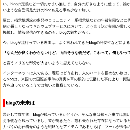
い。blogの定義など一切おかまい無しで、自分の好きなように使って、誰
いような自己満足だけのblogも見る事も少なく無い。
更に、掲示板訴訟の多発やコミュニティー系掲示板などの年齢制限などに
約が厳しくなってきたウェブサービスにおいて、どう言う訳か制限が厳し
掲載し、情報発信ができるのも、blogの魅力だろう。
今、blogが流行っている理由は、よく言われてきたblogの利便性などによ
『なんだか良くわからないけど、面白そうな物だぞ、これって。俺もやっ
と言うノリ的な部分が大きいように思えてならない。
インターネットは人である。理屈はどうあれ、人のハートを掴めない物は
るblogは、米国での国際的事件の真実を草の根的に伝播した事により一躍
方を辿っているようでは無いと推察している。
blogの未来は
果たして数年後、blogが残っているかどうか、そんな事は知った事では無
える物なら残っているし、皆が飽きたら、忘れ去られた存在になっている
力づくのお仕着せのような戦略的なアイテムであるならば、ブームが去る