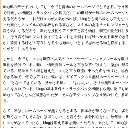
blog風のデザインにしても、今でも普通のホームページでもできる。そう難
で目新しい機能はトラックバック程度だ。この機能が一般のホームページ
えるだろうか。これだけblogが人気が出れば、blogとも掲示板とも言え
った新たなスタイルの掲示板を作る事など、スキルのあるチャレンジャー
言う気になるだろう。新たな技術やアイデアと言う物は、特定の物だけに
に、そう言う物のプロトタイプもネットを徘徊すれば幾つか見る事ができる。
かに凌駕するほどの存在になるやも知れないとまで思わせる物も存在する。b
ジがどこにあろうか。
しかし、今でも、blogは既存の人気のウェブサービス・ウェブツールを取
進化を続けている。既に、情報発信ツールと言う位置づけすら、微妙に疑
ている。簡単ＨＰの域を超えた、blogと言う時流に乗った名を借りた、総
できる物で、何でもアリだ。或いは、ガイアックス系無料ホームページのネッ
ら…”となってきている。見かける度に、『おぃおい、そりゃ無料ホームペ
コミを入れている。blogの基本条件のトラックバック機能すら無い物でもb
blogってなんなんだ状態なのだが、そんなアグレッシブな状況の中で、参
う。
さて。私は、ホームページが無くなると困る。掲示板が無くなっても、多分困
が無くなってもそんなには困らない。と言うか、多分困らない。数年後、
にblogがなっていたら、blogは消える事は無いのだろう。果たして、blo