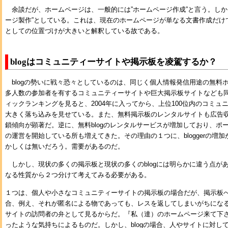
余談だが、ホームページは、一般的には”ホームページ作成”と言う。しか
ージ製作”としている。これは、現在のホームページが単なる文書作成だけ
としての位置づけが大きいと解釈している故である。
blogはコミュニティーサイトや掲示板を凌駕するか？
blogの勢いに戦々恐々としているのは、同じく個人情報発信用途の無料
多人数の参加者を有するコミュニティーサイトや巨大掲示板サイトなども同じ
ィックランキングを見ると、2004年に入ってから、上位100位内のコミュ
大きく落ち込みを見せている。また、無料掲示板のレンタルサイトも広告
鎖傾向が顕著だ。逆に、無料blogのレンタルサービスが増加しており、ポー
の運営を開始している所も増えてきた。その理由の１つに、bloggerの増
かしくは無いだろう。需要があるのだ。
しかし、現状の多くの掲示板と現状の多くのblogには明らかに違う点が
なる性質から２つ分けて考えてみる必要がある。
１つは、個人や小さなコミュニティーサイトの掲示板の場合だが、掲示板
合、例え、それが匿名による物であっても、レスを返してしまいがちにな
サイトの訪問者の弁として見るからだ。『私（達）のホームページ来て下
ったような気持ちによるものだ。しかし、blogの場合、人やサイトに対し