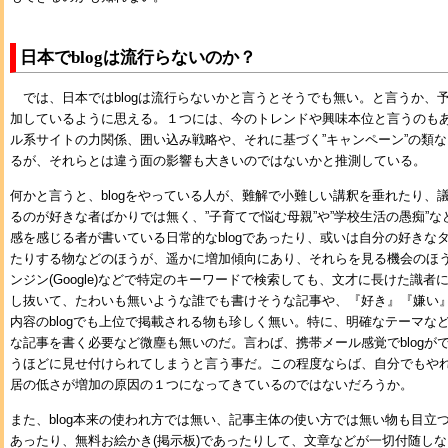
日本でblogは流行らないのか？
では、日本ではblogは流行らないかと言うとそうでも無い。と言うか、
加しているように思える。１つには、今のトレンドや興味本位と言うのも
ル系サイトの力関係、囲い込み戦略や、それに基づく”キャンペーン”の類
るが、それらとは違う面の影響も大きいのではないかと推測している。
何かと言うと、blogをやっている人が、難解で小難しい講釈を垂れたり、議
るのが好きな者ばかりでは無く、”子育てで悩む母親”や”学校生活の愚痴”
感を感じる者が書いている日常的なblogであったり、或いは自分の好きなタ
たりする物などのほうが、遥かに増加傾向にあり、それらを見る機会のほ
ンジン(Google)などで特定のキーワードで検索しても、文才に長けた識者に
し抜いて、たわいも無いような誰でも書けそうな記事や、『好き』『嫌い
内容のblogでも上位で掲載される物も珍しく無い。特に、明確なテーマな
な記事を書く必要など微塵も無いのだ。言わば、携帯メール感覚でblogが
うほどに見せ付けられてしまうと言う事だ。この程度ならば、自分でもやれそ
居の低さが増加の原因の１つになってきているのではないだろうか。
また、blog本来の使われ方では無い、記事主体の使い方では無い物も目立
あったり、無料お絵かき(掲示板)であったりして、文章などが一切付随し