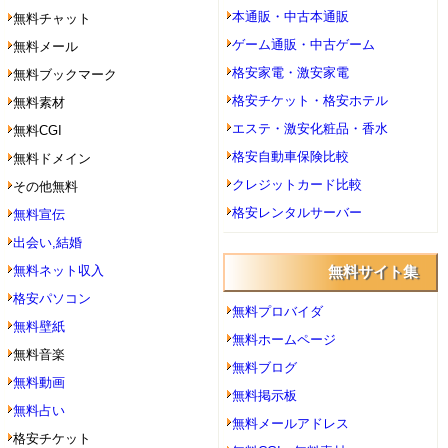
本通販・中古本通販
無料チャット
ゲーム通販・中古ゲーム
無料メール
格安家電・激安家電
無料ブックマーク
格安チケット・格安ホテル
無料素材
エステ・激安化粧品・香水
無料CGI
格安自動車保険比較
無料ドメイン
クレジットカード比較
その他無料
格安レンタルサーバー
無料宣伝
出会い,結婚
無料ネット収入
無料サイト集
格安パソコン
無料プロバイダ
無料壁紙
無料ホームページ
無料音楽
無料ブログ
無料動画
無料掲示板
無料占い
無料メールアドレス
格安チケット