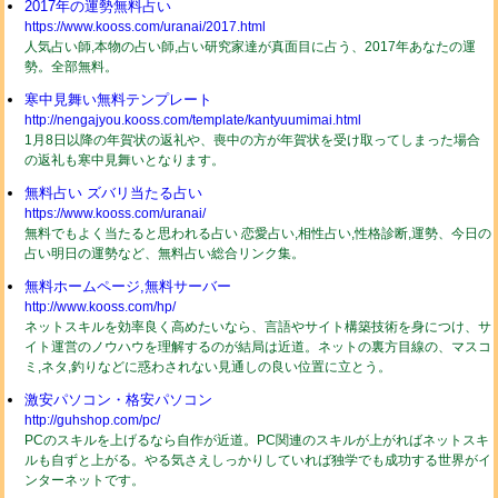
2017年の運勢無料占い
https://www.kooss.com/uranai/2017.html
人気占い師,本物の占い師,占い研究家達が真面目に占う、2017年あなたの運
勢。全部無料。
寒中見舞い無料テンプレート
http://nengajyou.kooss.com/template/kantyuumimai.html
1月8日以降の年賀状の返礼や、喪中の方が年賀状を受け取ってしまった場合
の返礼も寒中見舞いとなります。
無料占い ズバリ当たる占い
https://www.kooss.com/uranai/
無料でもよく当たると思われる占い 恋愛占い,相性占い,性格診断,運勢、今日の
占い明日の運勢など、無料占い総合リンク集。
無料ホームページ,無料サーバー
http://www.kooss.com/hp/
ネットスキルを効率良く高めたいなら、言語やサイト構築技術を身につけ、サ
イト運営のノウハウを理解するのが結局は近道。ネットの裏方目線の、マスコ
ミ,ネタ,釣りなどに惑わされない見通しの良い位置に立とう。
激安パソコン・格安パソコン
http://guhshop.com/pc/
PCのスキルを上げるなら自作が近道。PC関連のスキルが上がればネットスキ
ルも自ずと上がる。やる気さえしっかりしていれば独学でも成功する世界がイ
ンターネットです。