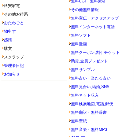
無料CGI・無料素材
格安家電
その他無料情報
その他お得系
無料宣伝・アクセスアップ
おたわごと
無料インターネット電話
物申す
無料ソフト
感懐
無料漫画
駄文
無料クーポン,割引チケット
スクラップ
懸賞,全員プレゼント
管理者日記
無料サンプル
お知らせ
無料占い・当たる占い
無料見合い,結婚,SNS
無料ネット収入
無料検索地図,電話,郵便
無料翻訳・無料辞書
無料壁紙
無料音楽・無料MP3