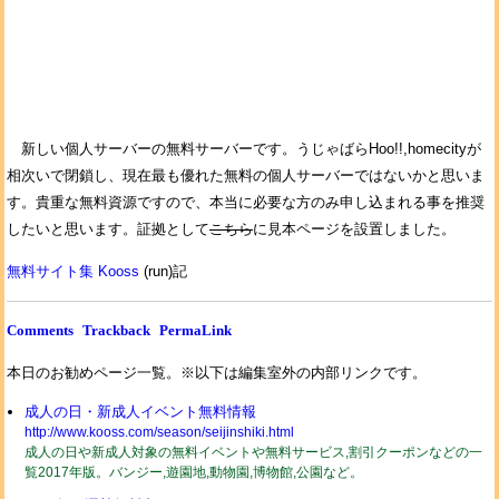
新しい個人サーバーの無料サーバーです。うじゃばらHoo!!,homecityが
相次いで閉鎖し、現在最も優れた無料の個人サーバーではないかと思いま
す。貴重な無料資源ですので、本当に必要な方のみ申し込まれる事を推奨
したいと思います。証拠として
こちら
に見本ページを設置しました。
無料サイト集 Kooss
(run)記
Comments
Trackback
PermaLink
本日のお勧めページ一覧。※以下は編集室外の内部リンクです。
成人の日・新成人イベント無料情報
http://www.kooss.com/season/seijinshiki.html
成人の日や新成人対象の無料イベントや無料サービス,割引クーポンなどの一
覧2017年版。バンジー,遊園地,動物園,博物館,公園など。