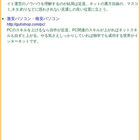
イト運営のノウハウを理解するのが結局は近道。ネットの裏方目線の、マスコ
ミ,ネタ,釣りなどに惑わされない見通しの良い位置に立とう。
激安パソコン・格安パソコン
http://guhshop.com/pc/
PCのスキルを上げるなら自作が近道。PC関連のスキルが上がればネットスキ
ルも自ずと上がる。やる気さえしっかりしていれば独学でも成功する世界がイ
ンターネットです。