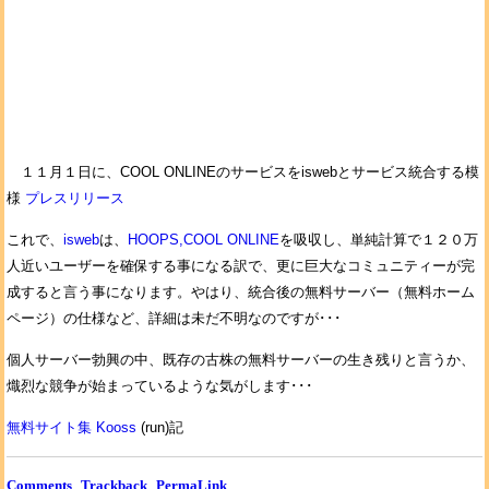
１１月１日に、COOL ONLINEのサービスをiswebとサービス統合する模
様
プレスリリース
これで、
isweb
は、
HOOPS,COOL ONLINE
を吸収し、単純計算で１２０万
人近いユーザーを確保する事になる訳で、更に巨大なコミュニティーが完
成すると言う事になります。やはり、統合後の無料サーバー（無料ホーム
ページ）の仕様など、詳細は未だ不明なのですが･･･
個人サーバー勃興の中、既存の古株の無料サーバーの生き残りと言うか、
熾烈な競争が始まっているような気がします･･･
無料サイト集 Kooss
(run)記
Comments
Trackback
PermaLink