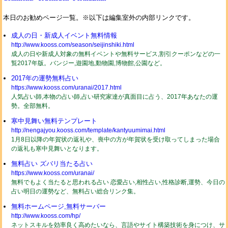
本日のお勧めページ一覧。※以下は編集室外の内部リンクです。
成人の日・新成人イベント無料情報
http://www.kooss.com/season/seijinshiki.html
成人の日や新成人対象の無料イベントや無料サービス,割引クーポンなどの一
覧2017年版。バンジー,遊園地,動物園,博物館,公園など。
2017年の運勢無料占い
https://www.kooss.com/uranai/2017.html
人気占い師,本物の占い師,占い研究家達が真面目に占う、2017年あなたの運
勢。全部無料。
寒中見舞い無料テンプレート
http://nengajyou.kooss.com/template/kantyuumimai.html
1月8日以降の年賀状の返礼や、喪中の方が年賀状を受け取ってしまった場合
の返礼も寒中見舞いとなります。
無料占い ズバリ当たる占い
https://www.kooss.com/uranai/
無料でもよく当たると思われる占い 恋愛占い,相性占い,性格診断,運勢、今日の
占い明日の運勢など、無料占い総合リンク集。
無料ホームページ,無料サーバー
http://www.kooss.com/hp/
ネットスキルを効率良く高めたいなら、言語やサイト構築技術を身につけ、サ