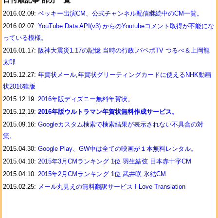
日付順記事 部分一覧
2016.02.09:
ベッキー出演CM、公式チャンネル配信継続中のCM一覧。
2016.02.07:
YouTube Data API(v3) からのYoutubeコメント取得が不能にな
っている模様。
2016.01.17:
阪神大震災1.17の記憶 当時の行政,パペポTV つるべ＆上岡龍
太郎
2015.12.27:
年賀状メール,年賀状グリーティングカードに使えるNHK動画
状2016猿版
2015.12.19:
2016年版ディズニー無料年賀状。
2015.12.19:
2016年版ウルトラマン年賀状無料作成サービス。
2015.09.16:
Googleカスタム検索で検索結果が表示されない不具合の対
策。
2015.04.30:
Google Play、GW中は全ての映画が１本無料レンタル。
2015.04.10:
2015年3月CMランキング 1位 羽生結弦 日本赤十字CM
2015.04.10:
2015年2月CMランキング 1位 武井咲 氷結CM
2015.02.25:
メール丸見えの無料翻訳サービス I Love Translation