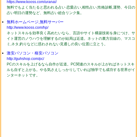
https://www.kooss.com/uranai/
無料でもよく当たると思われる占い 恋愛占い,相性占い,性格診断,運勢、今日の
占い明日の運勢など、無料占い総合リンク集。
無料ホームページ,無料サーバー
http://www.kooss.com/hp/
ネットスキルを効率良く高めたいなら、言語やサイト構築技術を身につけ、サ
イト運営のノウハウを理解するのが結局は近道。ネットの裏方目線の、マスコ
ミ,ネタ,釣りなどに惑わされない見通しの良い位置に立とう。
激安パソコン・格安パソコン
http://guhshop.com/pc/
PCのスキルを上げるなら自作が近道。PC関連のスキルが上がればネットスキ
ルも自ずと上がる。やる気さえしっかりしていれば独学でも成功する世界がイ
ンターネットです。