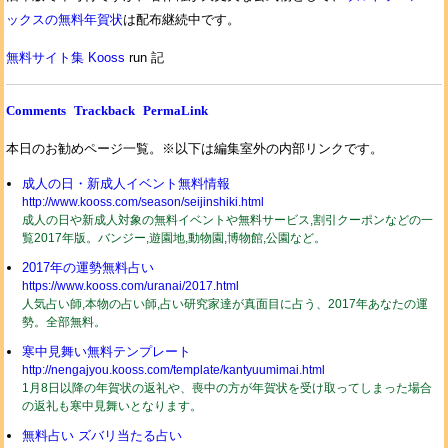
ックスの無料年賀状
は配布継続中です。
無料サイト集 Kooss
run 記
Comments
Trackback
PermaLink
本日のお勧めページ一覧。※以下は編集室外の内部リンクです。
成人の日・新成人イベント無料情報
http://www.kooss.com/season/seijinshiki.html
成人の日や新成人対象の無料イベントや無料サービス,割引クーポンなどの一
覧2017年版。バンジー,遊園地,動物園,博物館,公園など。
2017年の運勢無料占い
https://www.kooss.com/uranai/2017.html
人気占い師,本物の占い師,占い研究家達が真面目に占う、2017年あなたの運
勢。全部無料。
寒中見舞い無料テンプレート
http://nengajyou.kooss.com/template/kantyuumimai.html
1月8日以降の年賀状の返礼や、喪中の方が年賀状を受け取ってしまった場合
の返礼も寒中見舞いとなります。
無料占い ズバリ当たる占い