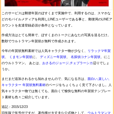
このサービスは郵便年賀のぽすくまで実施中で、利用するのは、スマホな
どのモバイルメディアを利用しLINEユーザーである事と、郵便局のLINEア
カウントを友達登録必須が条件となっています。
作成方法はとても簡単で、ぽすくまのトークにあなたの写真を送るだけ。
数秒でウルトラマン年賀状が無料で作成されます。
今年の年賀状無料素材では人気キャラクター物が少なく、
リラックマ年賀
状
、
くまモン年賀状
に、
ディズニー年賀状
、
名探偵コナン年賀状
、にこ
のウルトラマン。 あとは、
おさるのジョージ,チェブラーシカ
辺りでしょ
うか。
まだまだ追加されるかも知れませんので、気になる方は、
面白い,楽しい,
キャラクター 年賀状無料素材
のページをちょくちょく見て下さいまし。人
気キャラクター物では無くても、面白くて愉快な無料の年賀状テンプレー
ト素材も色々ご紹介しています。
追記：2015/12/23
旧年版で年号付ですが、著作権が大丈夫な公式物として、
ウルトラマンマ