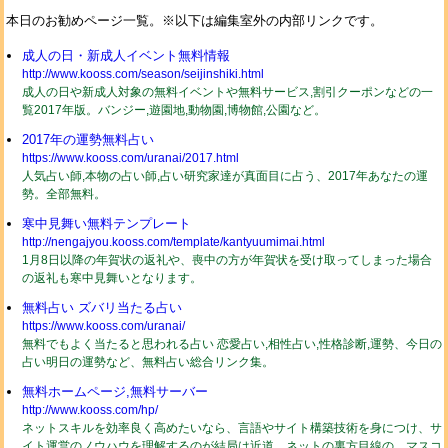
本日のお勧めページ一覧。※以下は編集室外の内部リンクです。
成人の日・新成人イベント無料情報
http://www.kooss.com/season/seijinshiki.html
成人の日や新成人対象の無料イベントや無料サービス,割引クーポンなどの一
覧2017年版。バンジー,遊園地,動物園,博物館,公園など。
2017年の運勢無料占い
https://www.kooss.com/uranai/2017.html
人気占い師,本物の占い師,占い研究家達が真面目に占う、2017年あなたの運
勢。全部無料。
寒中見舞い無料テンプレート
http://nengajyou.kooss.com/template/kantyuumimai.html
1月8日以降の年賀状の返礼や、喪中の方が年賀状を受け取ってしまった場合
の返礼も寒中見舞いとなります。
無料占い ズバリ当たる占い
https://www.kooss.com/uranai/
無料でもよく当たると思われる占い 恋愛占い,相性占い,性格診断,運勢、今日の
占い明日の運勢など、無料占い総合リンク集。
無料ホームページ,無料サーバー
http://www.kooss.com/hp/
ネットスキルを効率良く高めたいなら、言語やサイト構築技術を身につけ、サ
イト運営のノウハウを理解するのが結局は近道。ネットの裏方目線の、マスコ