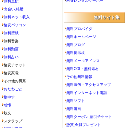
格安レンタルサーバー
無料宣伝
出会い,結婚
無料ネット収入
無料サイト集
格安パソコン
無料プロバイダ
無料壁紙
無料ホームページ
無料音楽
無料ブログ
無料動画
無料掲示板
無料占い
無料メールアドレス
格安チケット
無料CGI・無料素材
格安家電
その他無料情報
その他お得系
無料宣伝・アクセスアップ
おたわごと
無料インターネット電話
物申す
無料ソフト
感懐
無料漫画
駄文
無料クーポン,割引チケット
スクラップ
懸賞,全員プレゼント