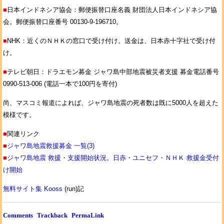
■
日本インドネシア協会：郵便振替口座名義 財団法人日本インドネシア協
会。郵便振替口座番号 00130-9-196710。
■
NHK：近くのＮＨＫの窓口で受け付け。送金は、日本赤十字社で受け付
け。
■
テレビ朝日：ドラエモン募金 ジャワ島中部地震被災者支援 募金電話番号
0990-513-006 (電話一本で100円を寄付)
尚、マスコミ報道によれば、ジャワ島地震の死者数は既に5000人を超えた
模様です。
■
関連リンク
■
ジャワ島地震救援募金 一覧(3)
■
ジャワ島地震 救援・支援開始状況。日赤・ユニセフ・ＮＨＫ 救援金受付
け開始
無料サイト集 Kooss
(run)記
Comments
Trackback
PermaLink