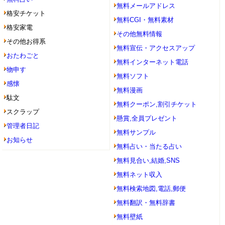
無料メールアドレス
格安チケット
無料CGI・無料素材
格安家電
その他無料情報
その他お得系
無料宣伝・アクセスアップ
おたわごと
無料インターネット電話
物申す
無料ソフト
感懐
無料漫画
駄文
無料クーポン,割引チケット
スクラップ
懸賞,全員プレゼント
管理者日記
無料サンプル
お知らせ
無料占い・当たる占い
無料見合い,結婚,SNS
無料ネット収入
無料検索地図,電話,郵便
無料翻訳・無料辞書
無料壁紙