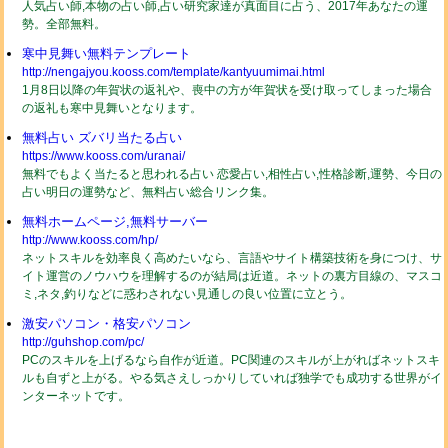
人気占い師,本物の占い師,占い研究家達が真面目に占う、2017年あなたの運
勢。全部無料。
寒中見舞い無料テンプレート
http://nengajyou.kooss.com/template/kantyuumimai.html
1月8日以降の年賀状の返礼や、喪中の方が年賀状を受け取ってしまった場合
の返礼も寒中見舞いとなります。
無料占い ズバリ当たる占い
https://www.kooss.com/uranai/
無料でもよく当たると思われる占い 恋愛占い,相性占い,性格診断,運勢、今日の
占い明日の運勢など、無料占い総合リンク集。
無料ホームページ,無料サーバー
http://www.kooss.com/hp/
ネットスキルを効率良く高めたいなら、言語やサイト構築技術を身につけ、サ
イト運営のノウハウを理解するのが結局は近道。ネットの裏方目線の、マスコ
ミ,ネタ,釣りなどに惑わされない見通しの良い位置に立とう。
激安パソコン・格安パソコン
http://guhshop.com/pc/
PCのスキルを上げるなら自作が近道。PC関連のスキルが上がればネットスキ
ルも自ずと上がる。やる気さえしっかりしていれば独学でも成功する世界がイ
ンターネットです。