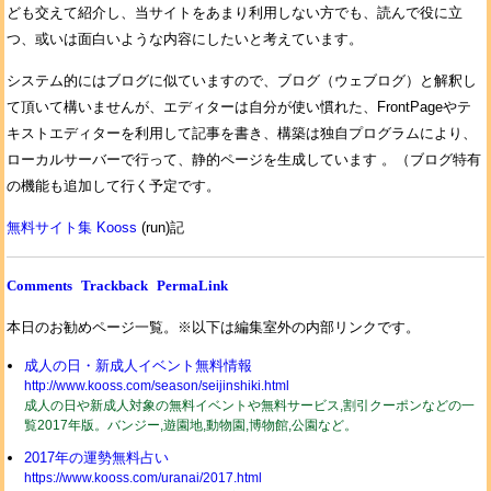
ども交えて紹介し、当サイトをあまり利用しない方でも、読んで役に立
つ、或いは面白いような内容にしたいと考えています。
システム的にはブログに似ていますので、ブログ（ウェブログ）と解釈し
て頂いて構いませんが、エディターは自分が使い慣れた、FrontPageやテ
キストエディターを利用して記事を書き、構築は独自プログラムにより、
ローカルサーバーで行って、静的ページを生成しています 。（ブログ特有
の機能も追加して行く予定です。
無料サイト集 Kooss
(run)記
Comments
Trackback
PermaLink
本日のお勧めページ一覧。※以下は編集室外の内部リンクです。
成人の日・新成人イベント無料情報
http://www.kooss.com/season/seijinshiki.html
成人の日や新成人対象の無料イベントや無料サービス,割引クーポンなどの一
覧2017年版。バンジー,遊園地,動物園,博物館,公園など。
2017年の運勢無料占い
https://www.kooss.com/uranai/2017.html