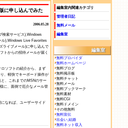
編集室内関連カテゴリ
ータ版に申し込んでみた
管理者日記
2006.05.28
無料メール
編集室
ブ検索サービス),Windows
Windows Live Favorites
ンドウズライブメール)に申し込んで
編集室
ロソフトからの招待メールが届く
無料プロバイダ
無料ホームページ
無料ブログ
クロソフトの紹介から、まず
無料掲示板
により、軽快でキーボード操作が
無料チャット
点と、これまでのMSNのサー
無料メール
il同様に、面倒で厄介なメール管
無料ブックマーク
無料素材
無料CGI
態になれば、ユーザーサイド
無料ドメイン
その他無料
無料宣伝
出会い,結婚
無料ネット収入