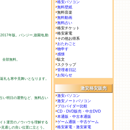
格安パソコン
無料壁紙
無料音楽
無料動画
無料占い
格安チケット
格安家電
017年版。バンジー,遊園地,動
その他お得系
おたわごと
物申す
感懐
駄文
勢。全部無料。
スクラップ
管理者日記
お知らせ
の返礼も寒中見舞いとなります。
激安格安販売
激安パソコン
の占い明日の運勢など、無料占い
激安ノートパソコン
プロバイダー比較
CD・DVD販売・中古DVD
本通販・中古本通販
ゲーム通販・中古ゲーム
イト運営のノウハウを理解する
格安家電・激安家電
い見通しの良い位置に立とう。