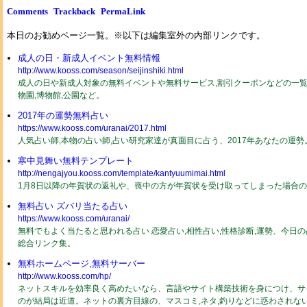
Comments
Trackback
PermaLink
本日のお勧めページ一覧。※以下は編集室外の内部リンクです。
成人の日・新成人イベント無料情報
http://www.kooss.com/season/seijinshiki.html
成人の日や新成人対象の無料イベントや無料サービス,割引クーポンなどの一覧2
物園,博物館,公園など。
2017年の運勢無料占い
https://www.kooss.com/uranai/2017.html
人気占い師,本物の占い師,占い研究家達が真面目に占う、2017年あなたの運
寒中見舞い無料テンプレート
http://nengajyou.kooss.com/template/kantyuumimai.html
1月8日以降の年賀状の返礼や、喪中の方が年賀状を受け取ってしまった場合
無料占い ズバリ当たる占い
https://www.kooss.com/uranai/
無料でもよく当たると思われる占い 恋愛占い,相性占い,性格診断,運勢、今日
総合リンク集。
無料ホームページ,無料サーバー
http://www.kooss.com/hp/
ネットスキルを効率良く高めたいなら、言語やサイト構築技術を身につけ、サ
のが結局は近道。ネットの裏方目線の、マスコミ,ネタ,釣りなどに惑わされな