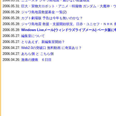
2006.05.31:
ニュース９ ジャワ島地震・届かない救援物資
2006.05.31:
巨大・実物大ロボット・アニメ・特撮物 ガンダム・大魔神・
2006.05.29:
ジャワ島地震救援募金 一覧(2)
2006.05.28:
カブト劇場版 予告は今年も無いのかな？
2006.05.28:
ジャワ島地震 救援・支援開始状況。日赤・ユニセフ・ＮＨＫ 
2006.05.28:
Windows Liveメール(ウィンドウズライブメール) ベータ版
2006.05.27:
編集室について
2006.05.27:
とりあえず、新編集室開始？
2006.04.27:
Web2.0の突破口 無料動画 に奇策あり？
2006.04.27:
あちら側 と こちら側
2006.04.26:
激痛の腰痛 ６日目