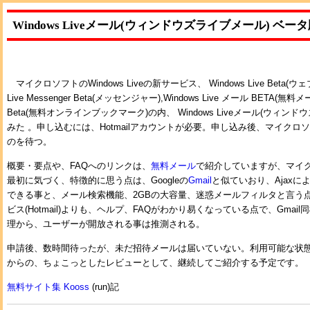
Windows Liveメール(ウィンドウズライブメール) ベ
マイクロソフトのWindows Liveの新サービス、 Windows Live Beta(ウェ
Live Messenger Beta(メッセンジャー),Windows Live メール BETA(無料メール),
Beta(無料オンラインブックマーク)の内、 Windows Liveメール(ウィ
みた 。申し込むには、Hotmailアカウントが必要。申し込み後、マイク
のを待つ。
概要・要点や、FAQへのリンクは、
無料メール
で紹介していますが、マイ
最初に気づく、特徴的に思う点は、Googleの
Gmail
と似ていおり、Ajax
できる事と、メール検索機能、2GBの大容量、迷惑メールフィルタと言う
ビス(Hotmail)よりも、ヘルプ、FAQがわかり易くなっている点で、Gma
理から、ユーザーが開放される事は推測される。
申請後、数時間待ったが、未だ招待メールは届いていない。利用可能な状
からの、ちょこっとしたレビューとして、継続してご紹介する予定です。
無料サイト集 Kooss
(run)記