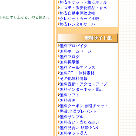
格安チケット・格安ホテル
エステ・激安化粧品・香水
格安自動車保険比較
ルも自ずと上がる。やる気さえ
クレジットカード比較
格安レンタルサーバー
無料サイト集
無料プロバイダ
無料ホームページ
無料ブログ
無料掲示板
無料メールアドレス
無料CGI・無料素材
その他無料情報
無料宣伝・アクセスアップ
無料インターネット電話
無料ソフト
無料漫画
無料クーポン,割引チケット
懸賞,全員プレゼント
無料サンプル
無料占い・当たる占い
無料見合い,結婚,SNS
無料ネット収入