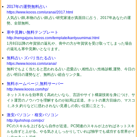
2017年の運勢無料占い
https://www.kooss.com/uranai/2017.html
人気占い師,本物の占い師,占い研究家達が真面目に占う、2017年あなたの運
勢。全部無料。
寒中見舞い無料テンプレート
http://nengajyou.kooss.com/template/kantyuumimai.html
1月8日以降の年賀状の返礼や、喪中の方が年賀状を受け取ってしまった場合
の返礼も寒中見舞いとなります。
無料占い ズバリ当たる占い
https://www.kooss.com/uranai/
無料でもよく当たると思われる占い 恋愛占い,相性占い,性格診断,運勢、今日の
占い明日の運勢など、無料占い総合リンク集。
無料ホームページ,無料サーバー
http://www.kooss.com/hp/
ネットスキルを効率良く高めたいなら、言語やサイト構築技術を身につけ、サ
イト運営のノウハウを理解するのが結局は近道。ネットの裏方目線の、マスコ
ミ,ネタ,釣りなどに惑わされない見通しの良い位置に立とう。
激安パソコン・格安パソコン
http://guhshop.com/pc/
PCのスキルを上げるなら自作が近道。PC関連のスキルが上がればネットスキ
ルも自ずと上がる。やる気さえしっかりしていれば独学でも成功する世界がイ