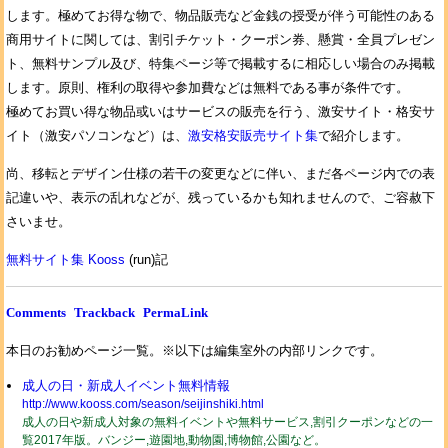
します。極めてお得な物で、物品販売など金銭の授受が伴う可能性のある
商用サイトに関しては、割引チケット・クーポン券、懸賞・全員プレゼン
ト、無料サンプル及び、特集ページ等で掲載するに相応しい場合のみ掲載
します。原則、権利の取得や参加費などは無料である事が条件です。
極めてお買い得な物品或いはサービスの販売を行う、激安サイト・格安サ
イト（激安パソコンなど）は、
激安格安販売サイト集
で紹介します。
尚、移転とデザイン仕様の若干の変更などに伴い、まだ各ページ内での表
記違いや、表示の乱れなどが、残っているかも知れませんので、ご容赦下
さいませ。
無料サイト集 Kooss
(run)記
Comments
Trackback
PermaLink
本日のお勧めページ一覧。※以下は編集室外の内部リンクです。
成人の日・新成人イベント無料情報
http://www.kooss.com/season/seijinshiki.html
成人の日や新成人対象の無料イベントや無料サービス,割引クーポンなどの一
覧2017年版。バンジー,遊園地,動物園,博物館,公園など。