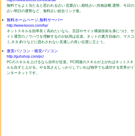
https://www.kooss.com/uranai/
無料でもよく当たると思われる占い 恋愛占い,相性占い,性格診断,運勢、今日の
占い明日の運勢など、無料占い総合リンク集。
無料ホームページ,無料サーバー
http://www.kooss.com/hp/
ネットスキルを効率良く高めたいなら、言語やサイト構築技術を身につけ、サ
イト運営のノウハウを理解するのが結局は近道。ネットの裏方目線の、マスコ
ミ,ネタ,釣りなどに惑わされない見通しの良い位置に立とう。
激安パソコン・格安パソコン
http://guhshop.com/pc/
PCのスキルを上げるなら自作が近道。PC関連のスキルが上がればネットスキ
ルも自ずと上がる。やる気さえしっかりしていれば独学でも成功する世界がイ
ンターネットです。