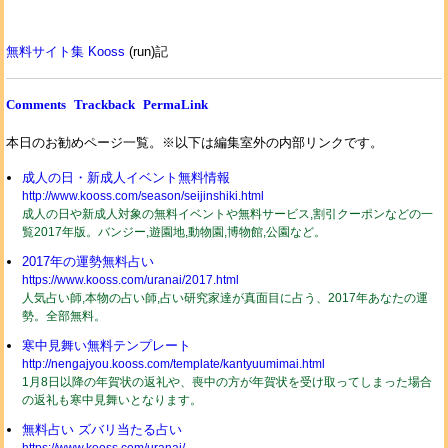
無料サイト集 Kooss
(run)記
Comments
Trackback
PermaLink
本日のお勧めページ一覧。※以下は編集室外の内部リンクです。
成人の日・新成人イベント無料情報
http://www.kooss.com/season/seijinshiki.html
成人の日や新成人対象の無料イベントや無料サービス,割引クーポンなどの一
覧2017年版。バンジー,遊園地,動物園,博物館,公園など。
2017年の運勢無料占い
https://www.kooss.com/uranai/2017.html
人気占い師,本物の占い師,占い研究家達が真面目に占う、2017年あなたの運
勢。全部無料。
寒中見舞い無料テンプレート
http://nengajyou.kooss.com/template/kantyuumimai.html
1月8日以降の年賀状の返礼や、喪中の方が年賀状を受け取ってしまった場合
の返礼も寒中見舞いとなります。
無料占い ズバリ当たる占い