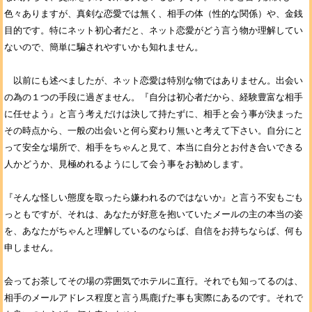
色々ありますが、真剣な恋愛では無く、相手の体（性的な関係）や、金銭
目的です。特にネット初心者だと、ネット恋愛がどう言う物か理解してい
ないので、簡単に騙されやすいかも知れません。
以前にも述べましたが、ネット恋愛は特別な物ではありません。出会い
の為の１つの手段に過ぎません。『自分は初心者だから、経験豊富な相手
に任せよう』と言う考えだけは決して持たずに、相手と会う事が決まった
その時点から、一般の出会いと何ら変わり無いと考えて下さい。自分にと
って安全な場所で、相手をちゃんと見て、本当に自分とお付き合いできる
人かどうか、見極めれるようにして会う事をお勧めします。
『そんな怪しい態度を取ったら嫌われるのではないか』と言う不安もごも
っともですが、それは、あなたが好意を抱いていたメールの主の本当の姿
を、あなたがちゃんと理解しているのならば、自信をお持ちならば、何も
申しません。
会ってお茶してその場の雰囲気でホテルに直行。それでも知ってるのは、
相手のメールアドレス程度と言う馬鹿げた事も実際にあるのです。それで