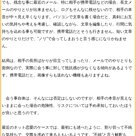
でも、残念な事に最近のメール、特に相手が携帯電話などの場合、長文メ
ールのやりとりが出来ませんし、ログもそんなに残せないので、相手の本
音が中々見え辛くなります。パソコンで文章を書く場合だと、真剣にお互
いの気持ちや考えを考慮し、確認しながら、文章を編集したり、行間に気
持ちを込める事も可能ですが、携帯電話だとそうも行きません。短い文章
のやりとりだけで、”ノリ”で会ってしまおうと言う感じになりかねませ
ん。
結局は、相手の長所ばかりが目立ってしまったり、メールでのやりとりも
面倒なので、実際に会う事に対して抵抗感が少なくなる傾向があるようで
す。携帯電話だと、画像すらも送れない機種もありますよね。
会う事自体は、そんなには否定はしないのですが、相手の本音が見えな
いままに会った場合の危険性、リスクについては予め承知しておいたほう
が良いと思うのです。
最近のネット恋愛のケースでは、最初にも述べたように、割り切って不純
な気持ちで、交際を求めて来る人もいるようです。”不純”と言う解釈も