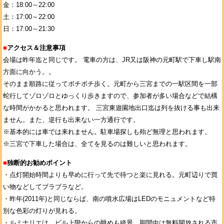
金：18:00～22:00
土：17:00～22:00
日：17:00～21:30
■
アクセス＆注意事項
会場は昨年迄と同じです。 電車の方は、JR又は阪神の元町駅で下車し駅南
方面に向かう。。
そのまま順路に従ってボチボチ歩く。元町から三宮までの一駅区間を一部
蛇行してゾロゾロとゆっくり歩きますので、参加者が多い場合などで結構
な時間がかかると思われます。 三宮東遊園地出口迄は列を抜ける事も出来
ません。また、逆行も出来ない一方通行です。
※基本的には車では来れません。駐車場探しも殆ど無理と思われます。
※三宮で下車した場合は、全てを見るのは難しいと思われます。
■
独断的お勧めポイント
・点灯開始時間よりも早めに行って先で待つと楽に見れる。元町辺りで買
い物などしてブラブラなど。
・昨年(2011年)と同じならば、南の噴水広場はLEDのモニュメントなど特
別な色彩の灯りが見れる。
・ルミナリエは、ビル上階からの眺めも絶景。期間中は無料開放される市