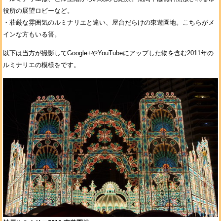
役所の展望ロビーなど。
・荘厳な雰囲気のルミナリエと違い、屋台だらけの東遊園地。こちらがメ
インな方もいる筈。
以下は当方が撮影してGoogle+やYouTubeにアップした物を含む2011年の
ルミナリエの模様をです。