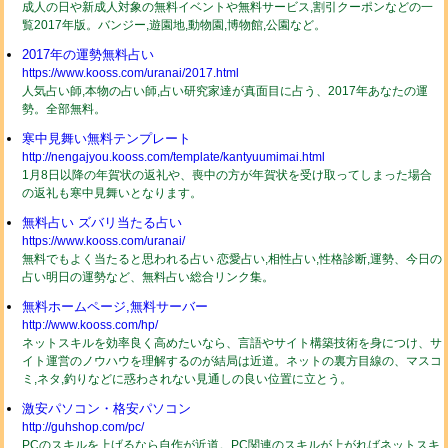
成人の日や新成人対象の無料イベントや無料サービス,割引クーポンなどの一
覧2017年版。バンジー,遊園地,動物園,博物館,公園など。
2017年の運勢無料占い
https://www.kooss.com/uranai/2017.html
人気占い師,本物の占い師,占い研究家達が真面目に占う、2017年あなたの運
勢。全部無料。
寒中見舞い無料テンプレート
http://nengajyou.kooss.com/template/kantyuumimai.html
1月8日以降の年賀状の返礼や、喪中の方が年賀状を受け取ってしまった場合
の返礼も寒中見舞いとなります。
無料占い ズバリ当たる占い
https://www.kooss.com/uranai/
無料でもよく当たると思われる占い 恋愛占い,相性占い,性格診断,運勢、今日の
占い明日の運勢など、無料占い総合リンク集。
無料ホームページ,無料サーバー
http://www.kooss.com/hp/
ネットスキルを効率良く高めたいなら、言語やサイト構築技術を身につけ、サ
イト運営のノウハウを理解するのが結局は近道。ネットの裏方目線の、マスコ
ミ,ネタ,釣りなどに惑わされない見通しの良い位置に立とう。
激安パソコン・格安パソコン
http://guhshop.com/pc/
PCのスキルを上げるなら自作が近道。PC関連のスキルが上がればネットスキ