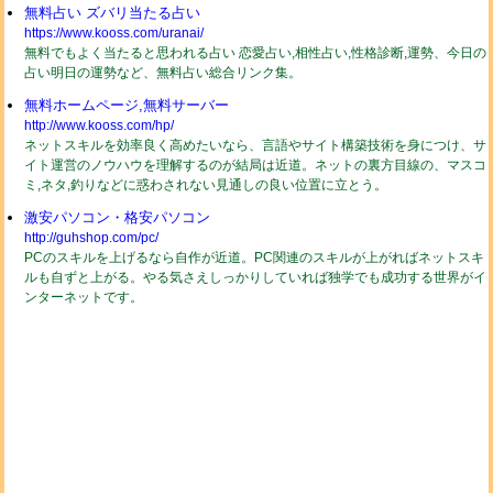
無料占い ズバリ当たる占い
https://www.kooss.com/uranai/
無料でもよく当たると思われる占い 恋愛占い,相性占い,性格診断,運勢、今日の
占い明日の運勢など、無料占い総合リンク集。
無料ホームページ,無料サーバー
http://www.kooss.com/hp/
ネットスキルを効率良く高めたいなら、言語やサイト構築技術を身につけ、サ
イト運営のノウハウを理解するのが結局は近道。ネットの裏方目線の、マスコ
ミ,ネタ,釣りなどに惑わされない見通しの良い位置に立とう。
激安パソコン・格安パソコン
http://guhshop.com/pc/
PCのスキルを上げるなら自作が近道。PC関連のスキルが上がればネットスキ
ルも自ずと上がる。やる気さえしっかりしていれば独学でも成功する世界がイ
ンターネットです。