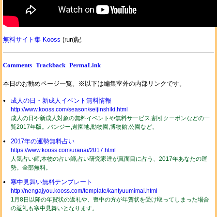
無料サイト集 Kooss
(run)記
Comments
Trackback
PermaLink
本日のお勧めページ一覧。※以下は編集室外の内部リンクです。
成人の日・新成人イベント無料情報
http://www.kooss.com/season/seijinshiki.html
成人の日や新成人対象の無料イベントや無料サービス,割引クーポンなどの一
覧2017年版。バンジー,遊園地,動物園,博物館,公園など。
2017年の運勢無料占い
https://www.kooss.com/uranai/2017.html
人気占い師,本物の占い師,占い研究家達が真面目に占う、2017年あなたの運
勢。全部無料。
寒中見舞い無料テンプレート
http://nengajyou.kooss.com/template/kantyuumimai.html
1月8日以降の年賀状の返礼や、喪中の方が年賀状を受け取ってしまった場合
の返礼も寒中見舞いとなります。