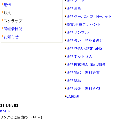
無料ソフト
感懐
無料漫画
駄文
無料クーポン,割引チケット
スクラップ
懸賞,全員プレゼント
管理者日記
無料サンプル
お知らせ
無料占い・当たる占い
無料見合い,結婚,SNS
無料ネット収入
無料検索地図,電話,郵便
無料翻訳・無料辞書
無料壁紙
無料音楽・無料MP3
CM動画
31378783
BACK
リンクはご自由に(LinkFree)