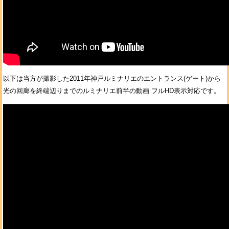
以下は当方が撮影した2011年神戸ルミナリエのエントランス(ゲート)から
光の回廊を終端辺りまでのルミナリエ前半の動画 フルHD表示対応です。