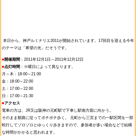
本日から、神戸ルミナリエ2011が開始されています。17回目を迎える今年
のテーマは「希望の光」だそうです。
■
開催期間
：2011年12月1日～2011年12月12日
■
点灯時間
：※曜日によって異なります。
月～木：18:00～21:00
金：18:00～22:00
土：17:00～22:00
日：17:00～21:30
■
アクセス
電車の方は、JR又は阪神の元町駅で下車し駅南方面に向かう。
そのまま順路に従ってボチボチ歩く。 元町から三宮までの一駅区間を一部
蛇行してゾロゾロとゆっくり歩きますので、参加者が多い場合などで結構
な時間がかかると思われます。