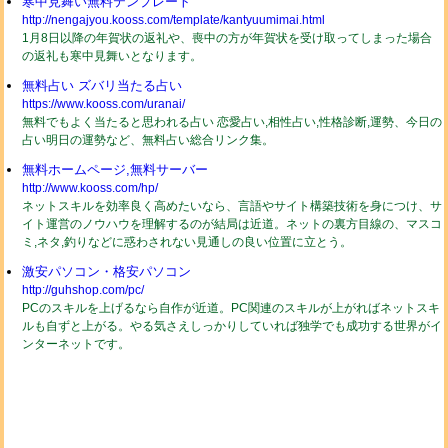
寒中見舞い無料テンプレート
http://nengajyou.kooss.com/template/kantyuumimai.html
1月8日以降の年賀状の返礼や、喪中の方が年賀状を受け取ってしまった場合
の返礼も寒中見舞いとなります。
無料占い ズバリ当たる占い
https://www.kooss.com/uranai/
無料でもよく当たると思われる占い 恋愛占い,相性占い,性格診断,運勢、今日の
占い明日の運勢など、無料占い総合リンク集。
無料ホームページ,無料サーバー
http://www.kooss.com/hp/
ネットスキルを効率良く高めたいなら、言語やサイト構築技術を身につけ、サ
イト運営のノウハウを理解するのが結局は近道。ネットの裏方目線の、マスコ
ミ,ネタ,釣りなどに惑わされない見通しの良い位置に立とう。
激安パソコン・格安パソコン
http://guhshop.com/pc/
PCのスキルを上げるなら自作が近道。PC関連のスキルが上がればネットスキ
ルも自ずと上がる。やる気さえしっかりしていれば独学でも成功する世界がイ
ンターネットです。