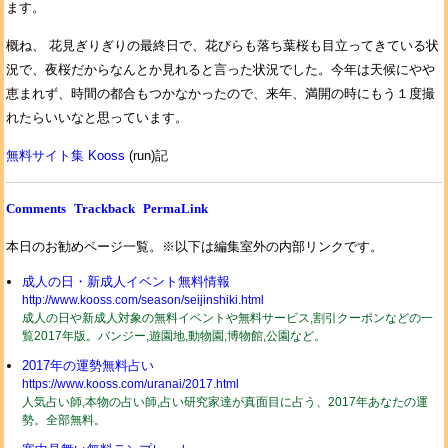
ます。
概ね、 花見ぎりぎりの最終日で、花びらも落ち葉桜も目立ってきている状
況で、夜桜だからなんとか見れると言った状況でした。今年は天候にやや
恵まれず、時間の都合もつかなかったので、来年、満開の時にもう１度撮
れたらいいなと思っています。
無料サイト集 Kooss
(run)記
Comments
Trackback
PermaLink
本日のお勧めページ一覧。※以下は編集室外の内部リンクです。
成人の日・新成人イベント無料情報
http://www.kooss.com/season/seijinshiki.html
成人の日や新成人対象の無料イベントや無料サービス,割引クーポンなどの一
覧2017年版。バンジー,遊園地,動物園,博物館,公園など。
2017年の運勢無料占い
https://www.kooss.com/uranai/2017.html
人気占い師,本物の占い師,占い研究家達が真面目に占う、2017年あなたの運
勢。全部無料。