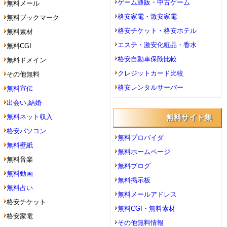
ゲーム通販・中古ゲーム
無料メール
格安家電・激安家電
無料ブックマーク
格安チケット・格安ホテル
無料素材
エステ・激安化粧品・香水
無料CGI
格安自動車保険比較
無料ドメイン
クレジットカード比較
その他無料
格安レンタルサーバー
無料宣伝
出会い,結婚
無料ネット収入
無料サイト集
格安パソコン
無料プロバイダ
無料壁紙
無料ホームページ
無料音楽
無料ブログ
無料動画
無料掲示板
無料占い
無料メールアドレス
格安チケット
無料CGI・無料素材
格安家電
その他無料情報