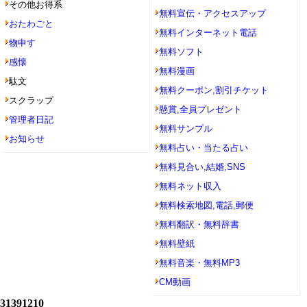
その他お得系
無料宣伝・アクセスアップ
おたわごと
無料インターネット電話
物申す
無料ソフト
感懐
無料漫画
駄文
無料クーポン,割引チケット
スクラップ
懸賞,全員プレゼント
管理者日記
無料サンプル
お知らせ
無料占い・当たる占い
無料見合い,結婚,SNS
無料ネット収入
無料検索地図,電話,郵便
無料翻訳・無料辞書
無料壁紙
無料音楽・無料MP3
CM動画
31391210