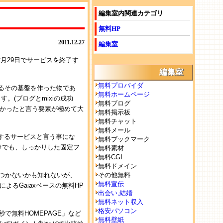
編集室内関連カテゴリ
無料HP
2011.12.27
編集室
年2月29日でサービスを終了す
編集室
無料プロバイダ
るその基盤を作った物であ
無料ホームページ
す。(ブログとmixiの成功
無料ブログ
しかったと言う要素が極めて大
無料掲示板
無料チャット
無料メール
提供するサービスと言う事にな
無料ブックマーク
けでも、しっかりした固定フ
無料素材
無料CGI
無料ドメイン
想像つかないかも知れないが、
その他無料
無料宣伝
よるGaiaxベースの無料HP
出会い,結婚
無料ネット収入
格安パソコン
で無料HOMEPAGE」など
無料壁紙