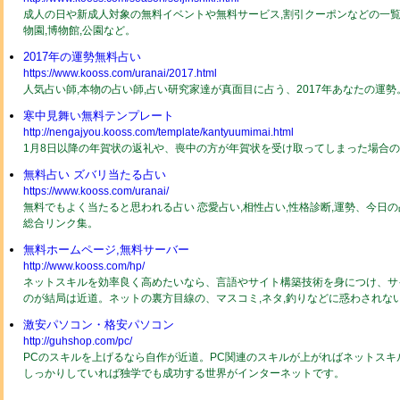
成人の日や新成人対象の無料イベントや無料サービス,割引クーポンなどの一覧2
物園,博物館,公園など。
2017年の運勢無料占い
https://www.kooss.com/uranai/2017.html
人気占い師,本物の占い師,占い研究家達が真面目に占う、2017年あなたの運
寒中見舞い無料テンプレート
http://nengajyou.kooss.com/template/kantyuumimai.html
1月8日以降の年賀状の返礼や、喪中の方が年賀状を受け取ってしまった場合
無料占い ズバリ当たる占い
https://www.kooss.com/uranai/
無料でもよく当たると思われる占い 恋愛占い,相性占い,性格診断,運勢、今日
総合リンク集。
無料ホームページ,無料サーバー
http://www.kooss.com/hp/
ネットスキルを効率良く高めたいなら、言語やサイト構築技術を身につけ、サ
のが結局は近道。ネットの裏方目線の、マスコミ,ネタ,釣りなどに惑わされな
激安パソコン・格安パソコン
http://guhshop.com/pc/
PCのスキルを上げるなら自作が近道。PC関連のスキルが上がればネットスキ
しっかりしていれば独学でも成功する世界がインターネットです。