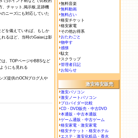
みで)ポイント制などで比較的
無料音楽
、チャット,掲示板,足跡機
無料動画
いのニーズにも対応していた
無料占い
格安チケット
格安家電
などを備えていれば、もしか
その他お得系
おたわごと
るほど、当時のGaiaxは影
物申す
感懐
駄文
スクラップ
HPでは、TOPページやBBSなど
管理者日記
のようにも見れる
お知らせ
ョンズ提供のOCNブログ人や
激安格安販売
。
激安パソコン
激安ノートパソコン
プロバイダー比較
CD・DVD販売・中古DVD
本通販・中古本通販
ゲーム通販・中古ゲーム
格安家電・激安家電
格安チケット・格安ホテル
エステ・激安化粧品・香水