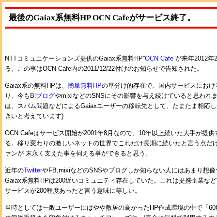
最後のGaiax系無料HP OCN Cafeがサービス終了。
NTTコミュニケーションズ提供のGaiax系無料HP”
OCN Cafe
”が来年2012
る。この事はOCN Cafe内の2011/12/22付けのお知らせで告知された。
Gaiax系の無料HPは、
簡単無料HP
の草分け的存在で、国内サービスにおけ
り、今もBl
ブログ
やmixiなどのSNSにその影響を与え続けていると思われま
は、スパム問題などによるGaiaxユーザーの移転先として、たまたま相応
きいと考えています)
OCN Cafeはサービス開始が2001年8月なので、10年以上続いた大手が
る。移り変わりの激しいネットの世界でこれだけ長期に続いたと言う点だ
ァンが 末永く支えた事を伺える事ができると思う。
近年の
Twitter
やFB,mixiなどのSNSやブログしか知らない人にはあまり
Gaiax系無料HPは200近いコミュニティ存在していた。これは提携企業などに
サービスが200程度あったと言う意味に等しい。
当時としては一般ユーザーにはやや敷居の高かったHP作成環境の中で「60秒