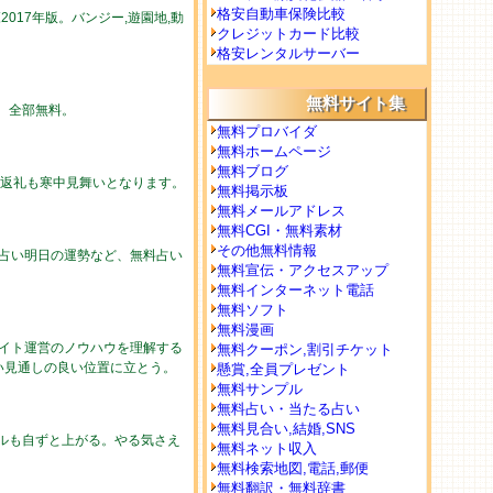
格安自動車保険比較
017年版。バンジー,遊園地,動
クレジットカード比較
格安レンタルサーバー
無料サイト集
勢。全部無料。
無料プロバイダ
無料ホームページ
無料ブログ
の返礼も寒中見舞いとなります。
無料掲示板
無料メールアドレス
無料CGI・無料素材
その他無料情報
の占い明日の運勢など、無料占い
無料宣伝・アクセスアップ
無料インターネット電話
無料ソフト
無料漫画
イト運営のノウハウを理解する
無料クーポン,割引チケット
い見通しの良い位置に立とう。
懸賞,全員プレゼント
無料サンプル
無料占い・当たる占い
無料見合い,結婚,SNS
ルも自ずと上がる。やる気さえ
無料ネット収入
無料検索地図,電話,郵便
無料翻訳・無料辞書