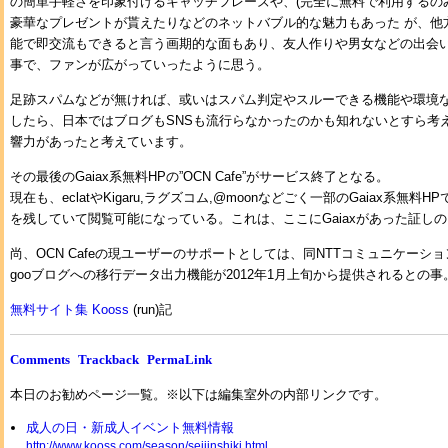
の簡単手軽さを印象付けるキャッチフレーズや、(完全に無料で利用するの
豪華なプレゼントが貰えたりなどのネットバブル的な魅力もあった が、他方
能で即交流もできると言う画期的な面もあり、友人作りや男女などの出会
事で、ファンが広がっていったように思う。
足跡スパムなどが無ければ、或いはスパム判定やスルーできる機能や環境
したら、日本ではブログもSNSも流行らなかったのかも知れないとすら考えれ
響力があったと考えています。
その最後のGaiax系無料HPの”OCN Cafe”がサービス終了となる。
現在も、eclatやKigaru,ラグズコム,@moonなどごく一部のGaiax系無料
を残していて閲覧可能になっている。これは、ここにGaiaxがあった証し
尚、OCN Cafeの現ユーザーのサポートとしては、同NTTコミュニケーシ
gooブログへの移行データ出力機能が2012年1月上旬から提供されるとの事
無料サイト集 Kooss
(run)記
Comments
Trackback
PermaLink
本日のお勧めページ一覧。※以下は編集室外の内部リンクです。
成人の日・新成人イベント無料情報
http://www.kooss.com/season/seijinshiki.html