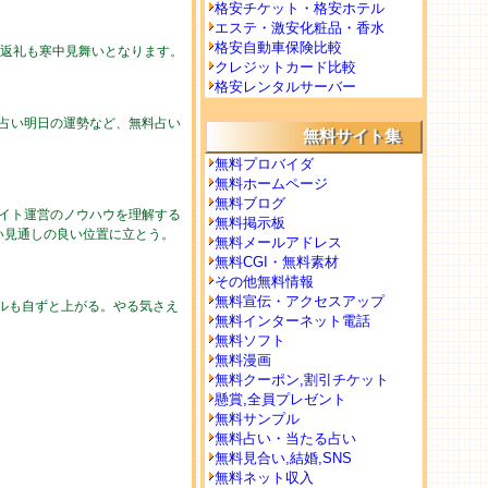
格安チケット・格安ホテル
エステ・激安化粧品・香水
格安自動車保険比較
の返礼も寒中見舞いとなります。
クレジットカード比較
格安レンタルサーバー
の占い明日の運勢など、無料占い
無料サイト集
無料プロバイダ
無料ホームページ
無料ブログ
イト運営のノウハウを理解する
無料掲示板
い見通しの良い位置に立とう。
無料メールアドレス
無料CGI・無料素材
その他無料情報
無料宣伝・アクセスアップ
ルも自ずと上がる。やる気さえ
無料インターネット電話
無料ソフト
無料漫画
無料クーポン,割引チケット
懸賞,全員プレゼント
無料サンプル
無料占い・当たる占い
無料見合い,結婚,SNS
無料ネット収入