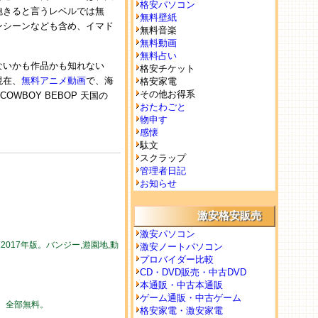
格安パソコン
飽きると言うレベルでは無
無料壁紙
ンシーンなども含め、イマド
無料音楽
無料動画
無料占い
ないかも作品かも知れない
格安チケット
現在、
無料アニメ動画
で、海
格安家電
その他お得系
WBOY BEBOP 天国の
おたわごと
物申す
感懐
駄文
スクラップ
管理者日記
お知らせ
激安格安販売
激安パソコン
017年版。バンジー,遊園地,動
激安ノートパソコン
プロバイダー比較
CD・DVD販売・中古DVD
本通販・中古本通販
ゲーム通販・中古ゲーム
勢。全部無料。
格安家電・激安家電