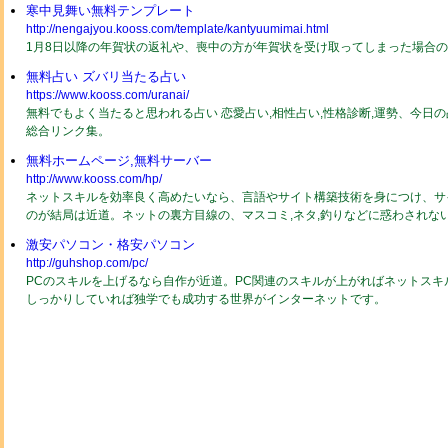
寒中見舞い無料テンプレート
http://nengajyou.kooss.com/template/kantyuumimai.html
1月8日以降の年賀状の返礼や、喪中の方が年賀状を受け取ってしまった場合
無料占い ズバリ当たる占い
https://www.kooss.com/uranai/
無料でもよく当たると思われる占い 恋愛占い,相性占い,性格診断,運勢、今日
総合リンク集。
無料ホームページ,無料サーバー
http://www.kooss.com/hp/
ネットスキルを効率良く高めたいなら、言語やサイト構築技術を身につけ、サ
のが結局は近道。ネットの裏方目線の、マスコミ,ネタ,釣りなどに惑わされな
激安パソコン・格安パソコン
http://guhshop.com/pc/
PCのスキルを上げるなら自作が近道。PC関連のスキルが上がればネットスキ
しっかりしていれば独学でも成功する世界がインターネットです。