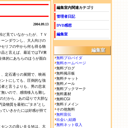
編集室内関連カテゴリ
管理者日記
2004.09.13
DVD感想
編集室
、殆ど見ていなかったが、ＴＶ
トーンダウンし、大人向けの
やセリフの中から何も得る物
編集室
品と言えば、最近ではTV東
無料プロバイダ
、全体的にあちらのほうが面白
無料ホームページ
無料ブログ
無料掲示板
く、定石通りの展開で、映画
無料チャット
セントにしても、圧倒的な強
無料メール
悪者と言うよりも、男の悲哀
無料ブックマーク
て無いので、感情移入も難し
無料素材
なのだから、あの辺りで大胆な
無料CGI
無料ドメイン
染物質を最初に”タネ”とし
その他無料
っていきかたには好感が持て
無料宣伝
出会い,結婚
無料ネット収入
とセンスの良いＢＧＭは、大