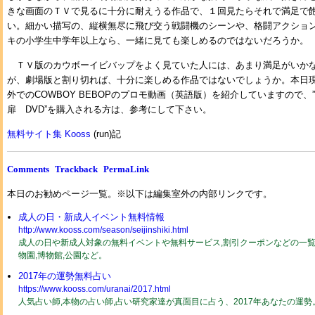
きな画面のＴＶで見るに十分に耐えうる作品で、１回見たらそれで満足で
い。細かい描写の、縦横無尽に飛び交う戦闘機のシーンや、格闘アクショ
キの小学生中学年以上なら、一緒に見ても楽しめるのではないだろうか。
ＴＶ版のカウボーイビバップをよく見ていた人には、あまり満足がいか
が、劇場版と割り切れば、十分に楽しめる作品ではないでしょうか。本日
外でのCOWBOY BEBOPのプロモ動画（英語版）を紹介していますので、”CO
扉 DVD”を購入される方は、参考にして下さい。
無料サイト集 Kooss
(run)記
Comments
Trackback
PermaLink
本日のお勧めページ一覧。※以下は編集室外の内部リンクです。
成人の日・新成人イベント無料情報
http://www.kooss.com/season/seijinshiki.html
成人の日や新成人対象の無料イベントや無料サービス,割引クーポンなどの一覧2
物園,博物館,公園など。
2017年の運勢無料占い
https://www.kooss.com/uranai/2017.html
人気占い師,本物の占い師,占い研究家達が真面目に占う、2017年あなたの運