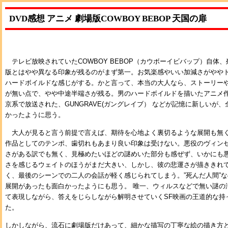
DVD感想 アニメ 劇場版COWBOY BEBOP 天国の扉
テレビ放映されていたCOWBOY BEBOP（カウボーイビバップ）自体
版とはやや異なる印象が残るのがまず第一。お気楽感やいい加減さがやや
ハードボイルドな感じがする。かと言って、本当の大人なら、ストーリー
が無い点で、やや中途半端さが残る。男のハードボイルドを描いたアニメ作
京系で放送された、GUNGRAVE(ガングレイブ） などが記憶に新しいが
かったように思う。
大人が見ると言う前提で言えば、期待を心地よく裏切るような展開も無
作品としてのテンポ、歯切れもあまり良い印象は受けない。悪役のヴィン
さがある訳でも無く、見極めたいほどの謎めいた部分も感ぜず、いかにも
さを感じるウェイトのほうがまだ大きい、しかし、彼の悲運さが描ききれ
く、最後のシーンでの二人の会話が軽く感じられてしまう。”死んだ人間”
展開があったも面白かったようにも思う。 唯一、ウィルスなどで無い謎の汚
て表現しながら、答えをじらしながら解明させていくSF映画の王道的な持
た。
しかしながら、流石に劇場版だけあって、細かな描写の丁寧な絵の描き方