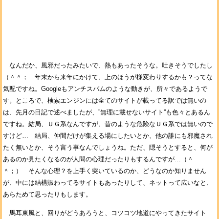
なんだか、風邪だったみたいで、熱もあったそうな。吐きそうでしたし
（＾＾； 年末から来年にかけて、上のほうが様変わりするかも？ってな
気配ですね。Googleもアンチスパムのような動きが、所々であるようで
す。ところで、検索エンジンには全てのサイトが載ってる訳では無いの
は、先月の日記で述べましたが、”無理に載せないサイト”も色々とあるん
ですね。結局、ＵＧ系なんですが、昔のような危険なＵＧ系では無いので
すけど… 結局、仲間だけが集える場にしたいとか、他の誰にも邪魔され
たく無いとか、そう言う事なんでしょうね。ただ、隠そうとすると、何が
あるのか見たくなるのが人間の心理だったりもするんですが…（＾
＾；） そんな心理？を上手く突いているのか、どうなのか知りません
が、中には結構賑わってるサイトもあったりして、ネットって広いなと、
あらためて思ったりもします。
馬耳東風と、回りがどうあろうと、コツコツ地道にやってきたサイト