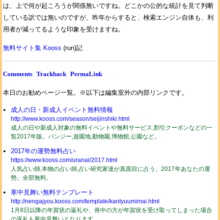
は、上で何が起ころうが関係無いですね。どこかの公的な統計を見て判断
している訳では無いのですが、昨年からすると、検索エンジン自体も、利
用者が減ってるような印象を受けますね。
無料サイト集 Kooss
(run)記
Comments
Trackback
PermaLink
本日のお勧めページ一覧。※以下は編集室外の内部リンクです。
成人の日・新成人イベント無料情報
http://www.kooss.com/season/seijinshiki.html
成人の日や新成人対象の無料イベントや無料サービス,割引クーポンなどの一
覧2017年版。バンジー,遊園地,動物園,博物館,公園など。
2017年の運勢無料占い
https://www.kooss.com/uranai/2017.html
人気占い師,本物の占い師,占い研究家達が真面目に占う、2017年あなたの運
勢。全部無料。
寒中見舞い無料テンプレート
http://nengajyou.kooss.com/template/kantyuumimai.html
1月8日以降の年賀状の返礼や、喪中の方が年賀状を受け取ってしまった場合
の返礼も寒中見舞いとなります。