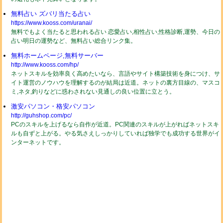
無料占い ズバリ当たる占い
https://www.kooss.com/uranai/
無料でもよく当たると思われる占い 恋愛占い,相性占い,性格診断,運勢、今日の
占い明日の運勢など、無料占い総合リンク集。
無料ホームページ,無料サーバー
http://www.kooss.com/hp/
ネットスキルを効率良く高めたいなら、言語やサイト構築技術を身につけ、サ
イト運営のノウハウを理解するのが結局は近道。ネットの裏方目線の、マスコ
ミ,ネタ,釣りなどに惑わされない見通しの良い位置に立とう。
激安パソコン・格安パソコン
http://guhshop.com/pc/
PCのスキルを上げるなら自作が近道。PC関連のスキルが上がればネットスキ
ルも自ずと上がる。やる気さえしっかりしていれば独学でも成功する世界がイ
ンターネットです。