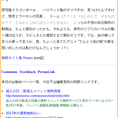
実写版ドラゴンボール… ハリウッド版のヤツですが、見つけたんですけ
ど、悟空とウーロンの写真… う～ん（＾＾；）
（もしかして、ネタなの
か？？ ともかくこれにはリンクしません）
こっち
の子供の自主制作の
動画は、ちょと面白かったかも。それよりも、来年のジブリのハウルの動
く城のほうが、ラピュタとか連想させて面白そうです。でも、あの城って
言うか家って言うか、昔、ちょっと見てたアニメ ”てんとう虫の歌”の家を
思い出したのは私だけなんでしょうか（？）
無料サイト集 Kooss
(run)記
Comments
Trackback
PermaLink
本日のお勧めページ一覧。※以下は編集室外の内部リンクです。
成人の日・新成人イベント無料情報
http://www.kooss.com/season/seijinshiki.html
成人の日や新成人対象の無料イベントや無料サービス,割引クーポンなどの一
覧2017年版。バンジー,遊園地,動物園,博物館,公園など。
2017年の運勢無料占い