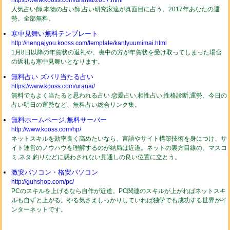
https://www.kooss.com/uranai/2017.html
人気占い師,本物の占い師,占い研究家達が真面目に占う、2017年あなたの運
勢。全部無料。
寒中見舞い無料テンプレート
http://nengajyou.kooss.com/template/kantyuumimai.html
1月8日以降の年賀状の返礼や、喪中の方が年賀状を受け取ってしまった場合
の返礼も寒中見舞いとなります。
無料占い ズバリ当たる占い
https://www.kooss.com/uranai/
無料でもよく当たると思われる占い 恋愛占い,相性占い,性格診断,運勢、今日の
占い明日の運勢など、無料占い総合リンク集。
無料ホームページ,無料サーバー
http://www.kooss.com/hp/
ネットスキルを効率良く高めたいなら、言語やサイト構築技術を身につけ、サ
イト運営のノウハウを理解するのが結局は近道。ネットの裏方目線の、マスコ
ミ,ネタ,釣りなどに惑わされない見通しの良い位置に立とう。
激安パソコン・格安パソコン
http://guhshop.com/pc/
PCのスキルを上げるなら自作が近道。PC関連のスキルが上がればネットスキ
ルも自ずと上がる。やる気さえしっかりしていれば独学でも成功する世界がイ
ンターネットです。