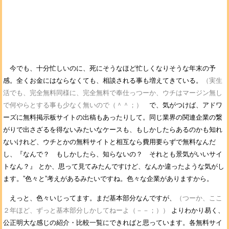
今でも、十分忙しいのに、死にそうなほど忙しくなりそうな年末の予
感。全くお金にはならなくても、相談される事も増えてきている。
（実生
活でも、完全無料同様に、完全無料で奉仕っつーか、ウチはマージン無し
で何やらとする事も少なく無いので（＾＾；）
で、気がつけば、アドワ
ーズに無料掲示板サイトの出稿もあったりして。同じ業界の関連企業の繋
がりで出さざるを得ないみたいなケースも、もしかしたらあるのかも知れ
ないけれど、ウチとかの無料サイトと相互なら費用要らずで無料なんだ
し、『なんで？ もしかしたら、知らないの？ それとも景気がいいサイ
トなん？』 とか、思って見てみたんですけど、なんか違ったような気がし
ます。”色々と”考えがあるみたいですね。色々な企業がありますから。
えっと、色々いじってます。まだ基本部分なんですが、
（つーか、ここ
２年ほど、ずっと基本部分しかしてねーよ（－－；））
よりわかり易く、
公正明大な感じの紹介・比較一覧にできればと思っています。各無料サイ