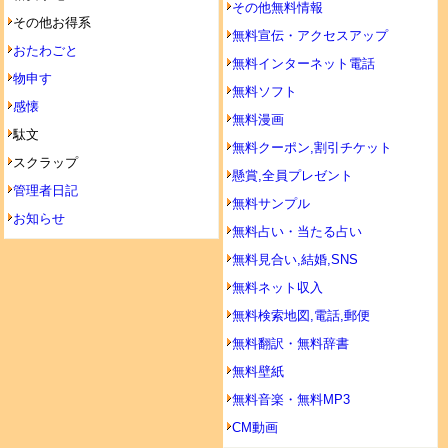
その他無料情報
その他お得系
無料宣伝・アクセスアップ
おたわごと
無料インターネット電話
物申す
無料ソフト
感懐
無料漫画
駄文
無料クーポン,割引チケット
スクラップ
懸賞,全員プレゼント
管理者日記
無料サンプル
お知らせ
無料占い・当たる占い
無料見合い,結婚,SNS
無料ネット収入
無料検索地図,電話,郵便
無料翻訳・無料辞書
無料壁紙
無料音楽・無料MP3
CM動画