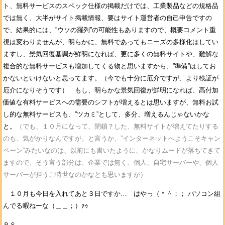
ト、無料サービスのスペック仕様の掲載だけでは、工業製品などの規格品
では無く、大半がサイト掲載情報、要はサイト運営者の自己申告ですの
で、結果的には、”ウソの羅列”の可能性もありますので、概要コメント重
視は変わりませんが、明らかに、無料であってもニーズの多様化はしてい
ますし、景気回復基調が鮮明になれば、更に多くの無料サイトや、難解な
複合的な無料サービスも増加してくる物と思いますから、”準備”はしてお
かないといけないと思ってます。（今でも十分に厄介ですが、より検証が
厄介になりそうです） もし、明らかな景気回復が鮮明になれば、高付加
価値な有料サービスへの需要のシフトが増えるとは思いますが、無料お試
し的な無料サービスも、”ツカミ”として、多分、増えるんじゃないかな
と。
（でも、１０月になって、閉鎖？した、無料サイトが増えてたりする
のも、気がかりなんですが。と言うか、”インターネットへようこそキャン
ペーン”みたいなのは、以前にも書いたように、かなりムードが落ちてきて
ますので、そう言う部分は、企業では無く、個人、自宅サーバーや、個人
サーバーが担うご時世なのかなとも思いますが）
１０月も今日を入れてあと３日ですか… はやっ（＾＾；； パソコン組
んでる暇ねーな（＿＿；）ｧｩ
ＰＳ