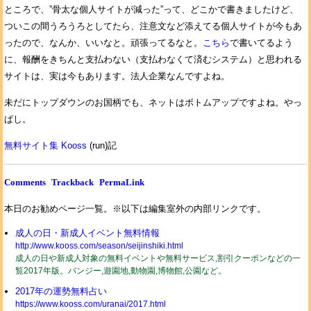
ところで、”骨太な個人サイトが減った”って、どこかで書きましたけど、
ついこの間うろうろとしてたら、注意文など添えてる個人サイトが今もあ
ったので、なんか、いいなと。頑張ってるなと。
こちら
で書いてるよう
に、報酬をきちんと支払わない（支払わなくて済むシステム）と思われる
サイトは、実は今もあります。法人企業なんですよね。
未だにトップダウンのお国柄でも、ネットはボトムアップですよね。やっ
ぱし。
無料サイト集 Kooss
(run)記
Comments
Trackback
PermaLink
本日のお勧めページ一覧。※以下は編集室外の内部リンクです。
成人の日・新成人イベント無料情報
http://www.kooss.com/season/seijinshiki.html
成人の日や新成人対象の無料イベントや無料サービス,割引クーポンなどの一
覧2017年版。バンジー,遊園地,動物園,博物館,公園など。
2017年の運勢無料占い
https://www.kooss.com/uranai/2017.html