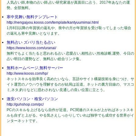
人気占い師,本物の占い師,占い研究家達が真面目に占う、2017年あなたの運
勢。全部無料。
寒中見舞い無料テンプレート
http://nengajyou.kooss.com/template/kantyuumimai.html
1月8日以降の年賀状の返礼や、喪中の方が年賀状を受け取ってしまった場合
の返礼も寒中見舞いとなります。
無料占い ズバリ当たる占い
https://www.kooss.com/uranai/
無料でもよく当たると思われる占い 恋愛占い,相性占い,性格診断,運勢、今日の
占い明日の運勢など、無料占い総合リンク集。
無料ホームページ,無料サーバー
http://www.kooss.com/hp/
ネットスキルを効率良く高めたいなら、言語やサイト構築技術を身につけ、サ
イト運営のノウハウを理解するのが結局は近道。ネットの裏方目線の、マスコ
ミ,ネタ,釣りなどに惑わされない見通しの良い位置に立とう。
激安パソコン・格安パソコン
http://guhshop.com/pc/
PCのスキルを上げるなら自作が近道。PC関連のスキルが上がればネットスキ
ルも自ずと上がる。やる気さえしっかりしていれば独学でも成功する世界がイ
ンターネットです。