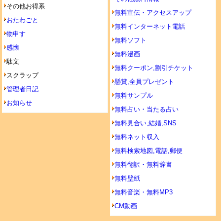
その他お得系
無料宣伝・アクセスアップ
おたわごと
無料インターネット電話
物申す
無料ソフト
感懐
無料漫画
駄文
無料クーポン,割引チケット
スクラップ
懸賞,全員プレゼント
管理者日記
無料サンプル
お知らせ
無料占い・当たる占い
無料見合い,結婚,SNS
無料ネット収入
無料検索地図,電話,郵便
無料翻訳・無料辞書
無料壁紙
無料音楽・無料MP3
CM動画