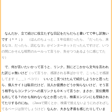
なんだか、立て続けに役立たずな日記をだらだらと書いてて申し訳無い
です（＾＾；）
（ほんのちょっと、１年位前だったら、『だったら、来
るなヨ。だったら、読むなヨ』がインターネットだったんですけど、いつ
の間にかそんな暗黙のルールって言うか、失せつつあるように感じてた
り）
で、何が言いたいかって言うと、リンク。別にどこかから文句を言われ
た訳じゃ無いけど
（って言うか、感謝される事ばかりで、こっちこそ感謝
してます（＿＿）ペコリ）
いいとこ見つけたんで紹介しようかと思った
ら、個人サイトは駄目だけど、法人か提携かどうか知らないけど、そう言
う相手ならコンテンツへの直リンクもＯＫって言うか、まさか、宣伝費用
も出してる？のかも知れないなとか思ったり。検索エンジンにも登録され
てたりするのにね。
（Javaで開くとか、検索で拾えないようにわざわざし
てるページは別でしょうけど）
なんか、大きな矛盾を感じたりしていま