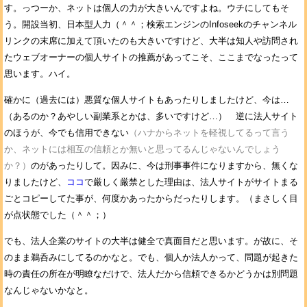
す。っつーか、ネットは個人の力が大きいんですよね。ウチにしてもそ
う。開設当初、日本型人力（＾＾；検索エンジンのInfoseekのチャンネル
リンクの末席に加えて頂いたのも大きいですけど、大半は知人や訪問され
たウェブオーナーの個人サイトの推薦があってこそ、ここまでなったって
思います。ハイ。
確かに（過去には）悪質な個人サイトもあったりしましたけど、今は…
（あるのか？あやしい副業系とかは、多いですけど…） 逆に法人サイト
のほうが、今でも信用できない
（ハナからネットを軽視してるって言う
か、ネットには相互の信頼とか無いと思ってるんじゃないんでしょう
か？）
のがあったりして。因みに、今は刑事事件になりますから、無くな
りましたけど、
ココ
で厳しく厳禁とした理由は、法人サイトがサイトまる
ごとコピーしてた事が、何度かあったからだったりします。（まさしく目
が点状態でした（＾＾；）
でも、法人企業のサイトの大半は健全で真面目だと思います。が故に、そ
のまま鵜呑みにしてるのかなと。でも、個人か法人かって、問題が起きた
時の責任の所在が明瞭なだけで、法人だから信頼できるかどうかは別問題
なんじゃないかなと。