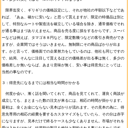
限界迄安く、ギリギリの価格設定にし、それが他社の半額以下などであ
れば、『あぁ、確かに安いな』と思って貰えますが、限定の特価品は別と
して、特別なルートや製造法を確立している場合を除き、通常価格でそれ
が通る事はまづありえません。商品を売る度に損をするからです。スーパ
ーなどは例えば、タマゴ８８円など、限定数幾つなどの客引き商売ができ
ますが、企業間ではそうはいきません。無制限にその商品ばかりが出ま
す。かと言って、価格面での企業努力をしているのは、他社も同じですの
で、結局、そんなに注目して貰えるほどの価格差が出る事は無く、多少の
価格差しか無いならば、あまり意味が無く、安い事は得意先にとっては、
当然の事なのです。
３：得意先になるまでには相当な時間がかかる
何度か会い、漸く話を聞いてくれて、商品を見てくれて、運良く商談が
成立しても、まとまった数の注文が来るには、相応の時間が掛かります。
最初は、全くお金にならない見本ばかりが流れます。その見本の為に、得
意先専用の相応の経費を要するカスタマイズをしていたら、その分は赤字
になりますが、見本だけで終るケースも少なくありません。市場がそれを
受け入れなければ、結局別の製品を他社と契約される事になるからです。