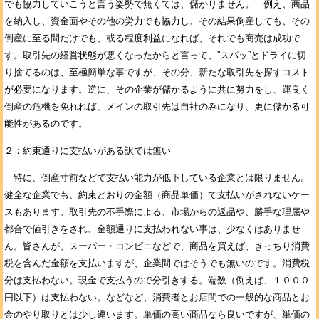
でも協力していこうと言う姿勢で無くては、儲かりません。 例え、商品
を納入し、資金面やその他の労力でも協力し、その結果倒産しても、その
倒産に至る間だけでも、或る程度利益になれば、それでも商売は成功で
す。取引先の経営状態が悪くなったからと言って、”スパッ”とドライに切
り捨てるのは、至極簡単な事ですが、その分、新たな取引先を探すコスト
が必要になります。逆に、その企業が儲かるように共に努力をし、運良く
倒産の危機を免れれば、メインの取引先は自社のみになり、更に儲かる可
能性があるのです。
２：約束通りに支払いがある訳では無い
特に、倒産寸前などで支払い能力が低下している企業とは限りません。
健全な企業でも、約束どおりの金額（商品単価）で支払いがされないケー
スもあります。取引先の不手際による、市場からの返品や、勝手な理屈や
都合で値引きをされ、金額通りに支払われない事は、少なくはありませ
ん。皆さんが、スーパー・コンピニなどで、商品を買えば、きっちり消費
税を含んだ金額を支払いますが、企業間ではそうでも無いのです。消費税
分は支払わない。現金で支払うので分引きする。端数（例えば、１０００
円以下）は支払わない。などなど、消費者とお店間での一般的な商品とお
金のやり取りとは少し違います。単価の高い商品なら良いですが、単価の