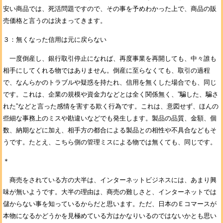
安い商品では、死活問題ですので、その事を予めわかった上で、商品の販
売価格と言うのは決まってきます。
３：無くなった信用は元に戻らない
一度倒産し、銀行取引停止になれば、再度事業を再開しても、中々誰も
相手にしてくれる物ではありません。倒産に至らなくても、取引の過程
で、なんらかのトラブルや疑惑を持たれ、信用を無くした場合でも、同じ
です。これは、企業の規模や資金力などとは全く関係無く、”騙した、騙さ
れた”などと言った感情を害する欺く行為です。これは、意図せず、ほんの
些細な事務上のミスや勘違いなどでも発生します。製品の品質、金額、個
数、納期などに加え、相手方の都合による製品との相性や不具合などもそ
うです。たとえ、こちら側の管理ミスによる物では無くても、同じです。
＊
商売をされている方の大半は、インターネットビジネスには、あまり興
味が無いようです。大半の理由は、商売の難しさと、インターネットでは
儲からない事を知っているからだと思います。ただ、日本のＥコマースが
本物になるかどうかを見極めている方はかなりいるのではないかとも思い