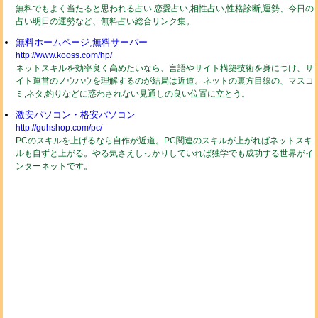
無料でもよく当たると思われる占い 恋愛占い,相性占い,性格診断,運勢、今日の
占い明日の運勢など、無料占い総合リンク集。
無料ホームページ,無料サーバー
http://www.kooss.com/hp/
ネットスキルを効率良く高めたいなら、言語やサイト構築技術を身につけ、サ
イト運営のノウハウを理解するのが結局は近道。ネットの裏方目線の、マスコ
ミ,ネタ,釣りなどに惑わされない見通しの良い位置に立とう。
激安パソコン・格安パソコン
http://guhshop.com/pc/
PCのスキルを上げるなら自作が近道。PC関連のスキルが上がればネットスキ
ルも自ずと上がる。やる気さえしっかりしていれば独学でも成功する世界がイ
ンターネットです。