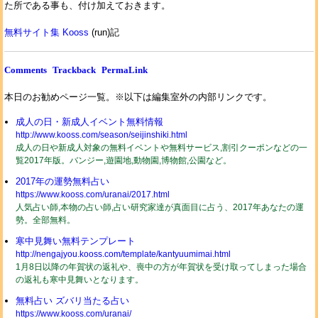
た所である事も、付け加えておきます。
無料サイト集 Kooss
(run)記
Comments
Trackback
PermaLink
本日のお勧めページ一覧。※以下は編集室外の内部リンクです。
成人の日・新成人イベント無料情報
http://www.kooss.com/season/seijinshiki.html
成人の日や新成人対象の無料イベントや無料サービス,割引クーポンなどの一
覧2017年版。バンジー,遊園地,動物園,博物館,公園など。
2017年の運勢無料占い
https://www.kooss.com/uranai/2017.html
人気占い師,本物の占い師,占い研究家達が真面目に占う、2017年あなたの運
勢。全部無料。
寒中見舞い無料テンプレート
http://nengajyou.kooss.com/template/kantyuumimai.html
1月8日以降の年賀状の返礼や、喪中の方が年賀状を受け取ってしまった場合
の返礼も寒中見舞いとなります。
無料占い ズバリ当たる占い
https://www.kooss.com/uranai/