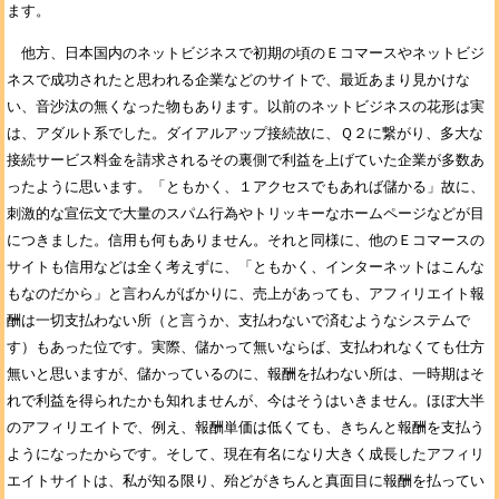
ます。
他方、日本国内のネットビジネスで初期の頃のＥコマースやネットビジ
ネスで成功されたと思われる企業などのサイトで、最近あまり見かけな
い、音沙汰の無くなった物もあります。以前のネットビジネスの花形は実
は、アダルト系でした。ダイアルアップ接続故に、Ｑ２に繋がり、多大な
接続サービス料金を請求されるその裏側で利益を上げていた企業が多数あ
ったように思います。「ともかく、１アクセスでもあれば儲かる」故に、
刺激的な宣伝文で大量のスパム行為やトリッキーなホームページなどが目
につきました。信用も何もありません。それと同様に、他のＥコマースの
サイトも信用などは全く考えずに、「ともかく、インターネットはこんな
もなのだから」と言わんがばかりに、売上があっても、アフィリエイト報
酬は一切支払わない所（と言うか、支払わないで済むようなシステムで
す）もあった位です。実際、儲かって無いならば、支払われなくても仕方
無いと思いますが、儲かっているのに、報酬を払わない所は、一時期はそ
れで利益を得られたかも知れませんが、今はそうはいきません。ほぼ大半
のアフィリエイトで、例え、報酬単価は低くても、きちんと報酬を支払う
ようになったからです。そして、現在有名になり大きく成長したアフィリ
エイトサイトは、私が知る限り、殆どがきちんと真面目に報酬を払ってい