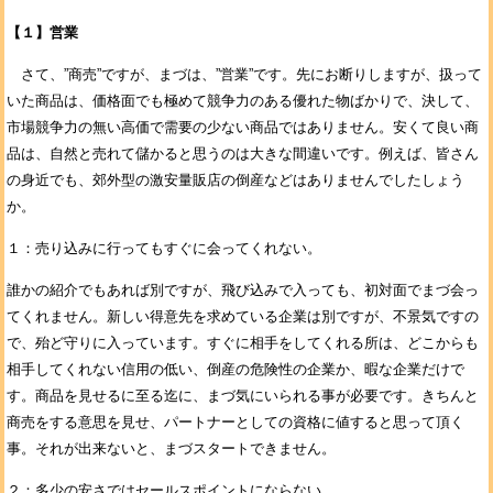
【１】営業
さて、”商売”ですが、まづは、”営業”です。先にお断りしますが、扱って
いた商品は、価格面でも極めて競争力のある優れた物ばかりで、決して、
市場競争力の無い高価で需要の少ない商品ではありません。安くて良い商
品は、自然と売れて儲かると思うのは大きな間違いです。例えば、皆さん
の身近でも、郊外型の激安量販店の倒産などはありませんでしたしょう
か。
１：売り込みに行ってもすぐに会ってくれない。
誰かの紹介でもあれば別ですが、飛び込みで入っても、初対面でまづ会っ
てくれません。新しい得意先を求めている企業は別ですが、不景気ですの
で、殆ど守りに入っています。すぐに相手をしてくれる所は、どこからも
相手してくれない信用の低い、倒産の危険性の企業か、暇な企業だけで
す。商品を見せるに至る迄に、まづ気にいられる事が必要です。きちんと
商売をする意思を見せ、パートナーとしての資格に値すると思って頂く
事。それが出来ないと、まづスタートできません。
２：多少の安さではセールスポイントにならない