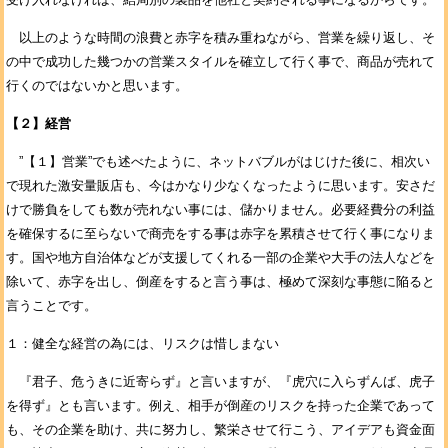
以上のような時間の浪費と赤字を積み重ねながら、営業を繰り返し、そ
の中で成功した幾つかの営業スタイルを確立して行く事で、商品が売れて
行くのではないかと思います。
【２】経営
”【１】営業”でも述べたように、ネットバブルがはじけた後に、相次い
で現れた激安量販店も、今はかなり少なくなったように思います。安さだ
けで勝負をしても数が売れない事には、儲かりません。必要経費分の利益
を確保するに至らないで商売をする事は赤字を累積させて行く事になりま
す。国や地方自治体などが支援してくれる一部の企業や大手の法人などを
除いて、赤字を出し、倒産をすると言う事は、極めて深刻な事態に陥ると
言うことです。
１：健全な経営の為には、リスクは惜しまない
『君子、危うきに近寄らず』と言いますが、『虎穴に入らずんば、虎子
を得ず』とも言います。例え、相手が倒産のリスクを持った企業であって
も、その企業を助け、共に努力し、繁栄させて行こう、アイデアも資金面