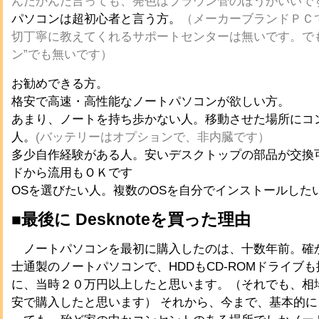
んだかんだ言っても、発色はブラウン管のほうがいいで
パソコンは超初心者と言う方。
（メーカーブランドＰＣ
切丁寧に教えてくれるサポートセンターは無いです。で
ン”でも無いです）
お勧めできる方。
格安で高速・高性能なノートパソコンが欲しい方。
あまり、ノートを持ち歩かない人。移動させた場所にコ
人。
(バッテリーはオプションで、非内臓です）
多少自作経験がある人。安いデスクトップの部品が交換
ドから流用もＯＫです
OSを選びたい人。複数のOSを自分でインストールした
■最後に Desknoteを買った理由
ノートパソコンを最初に購入したのは、十数年前。確か、
士通製のノートパソコンで、HDDもCD-ROMドライブ
に、当時２０万円以上したと思います。（それでも、相
安で購入したと思います） それから、今まで、基本的