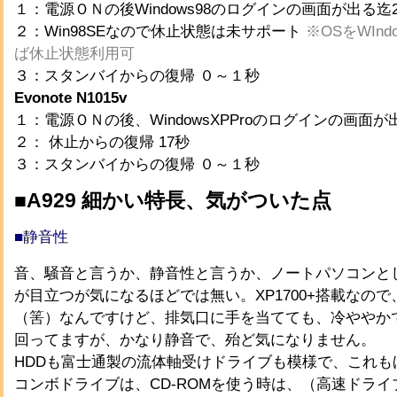
１：電源ＯＮの後Windows98のログインの画面が出る迄
２：Win98SEなので休止状態は未サポート
※OSをWIn
ば休止状態利用可
３：スタンバイからの復帰 ０～１秒
Evonote N1015v
１：電源ＯＮの後、WindowsXPProのログインの画面が
２： 休止からの復帰 17秒
３：スタンバイからの復帰 ０～１秒
■A929 細かい特長、気がついた点
■静音性
音、騒音と言うか、静音性と言うか、ノートパソコンと
が目立つが気になるほどでは無い。XP1700+搭載なの
（筈）なんですけど、排気口に手を当てても、冷ややか
回ってますが、かなり静音で、殆ど気になりません。
HDDも富士通製の流体軸受けドライブも模様で、これも
コンボドライブは、CD-ROMを使う時は、（高速ドラ