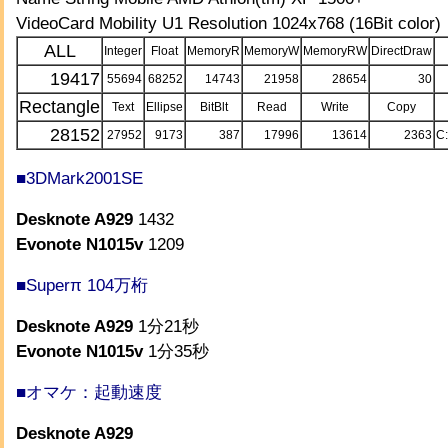
VideoCard Mobility U1 Resolution 1024x768 (16Bit color)
ALL
Integer
Float
MemoryR
MemoryW
MemoryRW
DirectDraw
19417
55694
68252
14743
21958
28654
30
Rectangle
Text
Ellipse
BitBlt
Read
Write
Copy
28152
27952
9173
387
17996
13614
2363
C
■3DMark2001SE
Desknote A929
1432
Evonote N1015v
1209
■Superπ 104万桁
Desknote A929
1分21秒
Evonote N1015v
1分35秒
■オマケ：起動速度
Desknote A929