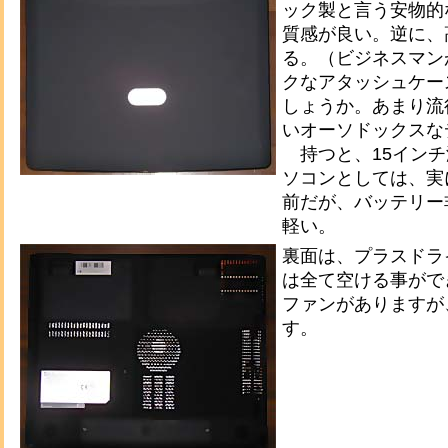
ック製と言う安物的
質感が良い。逆に、
る。（ビジネスマン
クなアタッシュケー
しょうか。あまり流
いオーソドックスな
持つと、15インチ
ソコンとしては、実
前だが、バッテリー
軽い。
裏面は、プラスドラ
は全て空ける事がで
ファンがありますが
す。