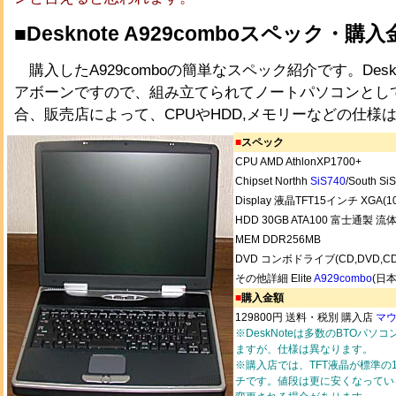
■Desknote A929comboスペック・
購入したA929comboの簡単なスペック紹介です。Deskn
アボーンですので、組み立てられてノートパソコンとし
合、販売店によって、CPUやHDD,メモリーなどの仕様
■
スペック
CPU AMD AthlonXP1700+
Chipset Northh
SiS740
/South Si
Display 液晶TFT15インチ XGA(10
HDD 30GB ATA100 富士通製 流
MEM DDR256MB
DVD コンボドライブ(CD,DVD,CD
その他詳細 Elite
A929combo
(日
■
購入金額
129800円 送料・税別 購入店
マ
※DeskNoteは多数のBTOパ
ますが、仕様は異なります。
※購入店では、TFT液晶が標準の
チです。値段は更に安くなってい