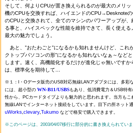
そして、何よりCPUが置き換えられるのが最大のメリッ
機のCPUを交換すれば、ハイエンドのCPU→Desknote
のCPUと交換されて、全てのマシンのパワーアップが、
る事と、ハイスペックな性能を維持できて、長く使える
最大の魅力でしょう。
あと、”おたわごと”になるかも知れませんけど、これが
クトップパソコンの形”になるかも知れないなぁ～など
します。速く、高機能化するだけが進化じゃ無いですか
は、標準化を期待して…
※１：I・Oデータ販売のUSB対応無線LANアダプタには、多彩
WN-B11/USBS
には、超小型の
もあり、低消費電力＆USB特
性から、PCカードタイプよりも魅力的と思われます。当方もこ
無線LANでインターネット接続をしています。目下の所ネット
uWorks
,
clevary
,
Tukumo
などで格安で購入できます。
※このページは、2003/04/07移行に部分的に書き換えられてい