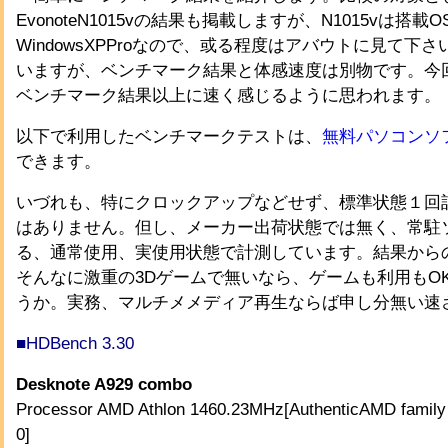
EvonoteN1015vの結果も掲載しますが、N1015vは搭載O
WindowsXPProなので、或る程度はアバウトに見て下
いますが、ベンチマーク結果と体感速度は別物です。今回
ベンチマーク結果以上に速く感じるように思われます。
以下で利用したベンチマークテストは、
無料パソコンソ
できます。
いづれも、特にクロックアップなどせず、標準状態１回
はありません。但し、メーカー出荷状態では無く、常駐
る、通常使用、実使用状態で計測しています。結果から
そんなに激重の3Dゲームで無いなら、ゲームも利用もO
うか。実務、マルチメメディア再生ならば申し分無い速
■HDBench 3.30
Desknote A929 combo
Processor AMD Athlon 1460.23MHz[AuthenticAMD family 
0]