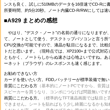
ンスも良く、試しに510MBのデータを16倍速でCD-R
所要時間、約5分20秒。ノート内臓CD-R/RWにしては
■A929 まとめの感想
やはり、”デスク・ノート”の名前の通りになりますが
て、ノートとして使う、デスクトップパソコンと言う所
CPU交換が可能ですので、液晶が駄目になるまで、比較
トだと思います。（現時点では、XP2100+まで公式対応
ともかく、ノートらしからぬ速さは心地よいですね。あ
ーネット（ブラウザ）のレスポンスも速く感じます。
お勧めできない方
カードを使いたい方。FDD,バッテリーが標準装備で無
音質にこだわる方
（基本的にノートPCですから、音質は
スピーカーを買うなり、コンポにつなげば問題無いです
画質にこだわる方。
（標準的なTFT液晶画面では駄目と
できません。シートを貼ればもう少し綺麗になるかも知