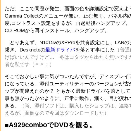
ただ、ここで問題が発生。画面の色を詳細設定で変えよ
Gamma Collectのメニューが無い。止む無く、パネル
度,コントラスト設定をするが、再起動後ハングアップ
CD-ROMから再インストール、ハングアップ。
とりあえず、N1015vのXPProを共有設定にし、LAN
繋ぎ、Desknoteの
最新ドライバ
を落とす事にした
（普通
げばいいんですけど… 冬はコタツから出たく無いです
者な私です（＾＾；）
そこでおかしい事に気がついたんですが、ディスプレイアダ
になっている。添付ユーティリティーのバージョンが古
ップが間違えたのか？ ともかく最新ドライバを落とし
事も無かったかのように、正常に動作。漸く、目が疲れ
きる。
（尚、添付ソフトは、購入したショップは、連絡
えるが、面倒なので今回はダウンロードした）
■A929comboでDVDを観る。