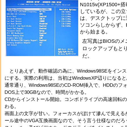
N1015v(XP1500
しているが、この立
は、デスクトップに
ソコンらしからず、B
から始まる。
左写真はBIOSの
ロックアップもと
だ。
とりあえず、動作確認の為に、Windows98SEをイン
にする。実際の利用は、当初はWindowsXP辺りになる
通常通り、Windows98SEのCD-ROM挿入で、HDDの
DOS上で30GBなので、時間がかかる。
CDからインストール開始。コンボドライブの高速回転
わる。
画面上の文字が甘い。フォーカスがぼけて滲んで見える
ール途中のVGA互換画面なので、そう言う仕様なのだろう。