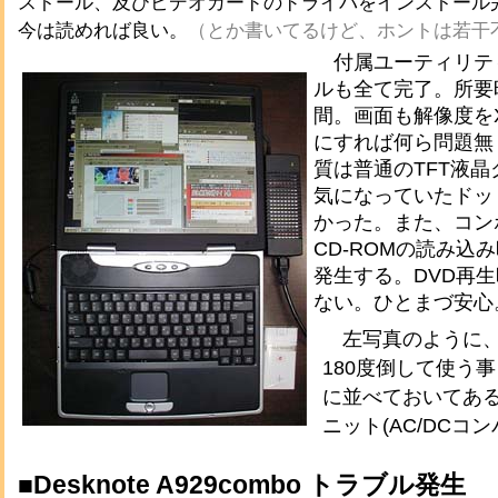
ストール、及びビデオカードのドライバをインストール
今は読めれば良い。
（とか書いてるけど、ホントは若干
付属ユーティリテ
ルも全て完了。所要
間。画面も解像度をXGA
にすれば何ら問題無
質は普通のTFT液
気になっていたドッ
かった。また、コン
CD-ROMの読み込
発生する。DVD再
ない。ひとまづ安心
左写真のように、
180度倒して使う
に並べておいてあ
ニット(AC/DCコ
■Desknote A929combo トラブル発生