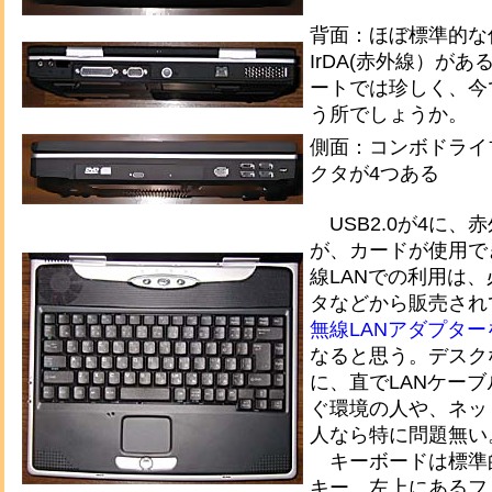
背面：ほぼ標準的な
IrDA(赤外線）が
ートでは珍しく、今
う所でしょうか。
側面：コンボドライブ
クタが4つある
USB2.0が4に、
が、カードが使用で
線LANでの利用は、
タなどから販売され
無線LANアダプタ
なると思う。デスク
に、直でLANケー
ぐ環境の人や、ネッ
人なら特に問題無い
キーボードは標準的
キー。左上にあるフ