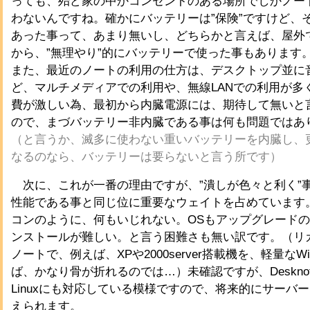
っても、殆ど家の中かコンセントのある場所でしかノー
わないんですね。確かにバッテリーは”保険”ですけど、
あった事って、あまり無いし、どちらかと言えば、屋外
から、”無理やり”的にバッテリーで使った事もあります
また、最近のノートの利用の仕方は、デスクトップ並に
ど、マルチメディアでの利用や、無線LANでの利用が多
費が激しい為、最初から内臓電源には、期待して無いと
ので、まづバッテリー非内臓である事は何も問題ではあ
（と言うか、滅多に使わない重いバッテリーを内臓し、
なるのなら、バッテリーは要らないと言う所です）
次に、これが一番の理由ですが、”潰しが色々と利く”
性能である事と同じ位に重要なウェイトを占めています
コンのように、何もいじれない。OSもアップグレード
ンストールが難しい。と言う困難さも無い訳です。（リ
ノートで、例えば、XPや2000server搭載機を、軽量なW
ば、かなり骨が折れるのでは…）未確認ですが、Deskno
Linuxにも対応している模様ですので、将来的にサーバ
えられます。