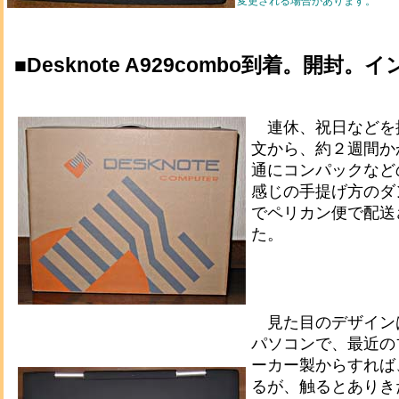
変更される場合があります。
■Desknote A929combo到着。開封。
連休、祝日などを
文から、約２週間か
通にコンパックなど
感じの手提げ方のダ
でペリカン便で配送
た。
見た目のデザイン
パソコンで、最近の
ーカー製からすれば
るが、触るとありき