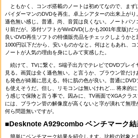
ともかく、コンボ搭載のノートは初めてなので、まず
パイダーマンのDVDを再生。卓上シアターの出来上がり
遜色無い感じ。普通。尚、音質は良くない。ノートパソ
り前だが。添付ソフトがWinDVD(しかも2001年度版)
良いDVD再生ソフトの特価販売品をチェックしようかと
1000円以下だから、安いものかなと。何はともあれ、
ノートが人気の理由を身にしみて実感した。
続けて、TVに繋ぐ。S端子出力でテレビでDVDプレイ
見る。画質は全く遜色無い。と言うか、ブラウン管だけ
も発色が綺麗に思える。特に肌の色が良い。普通にDVD
も使えそうだ。但し、リモコンは無いけれど… 将来的
う感じで保険と言う事で。因みに、TV画面でXGAクラスでW
には、ブラウン管の解像度が高くないと字が潰れて無理か
何ら問題無いですが。
■Desknote A929combo ベンチマーク
簡単にベンチマーク結果を紹介します。比較の対象と