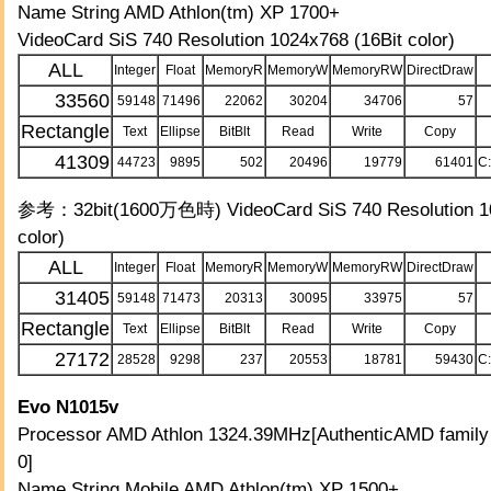
Name String AMD Athlon(tm) XP 1700+
VideoCard SiS 740 Resolution 1024x768 (16Bit color)
ALL
Integer
Float
MemoryR
MemoryW
MemoryRW
DirectDraw
33560
59148
71496
22062
30204
34706
57
Rectangle
Text
Ellipse
BitBlt
Read
Write
Copy
41309
44723
9895
502
20496
19779
61401
C
参考：32bit(1600万色時) VideoCard SiS 740 Resolution 10
color)
ALL
Integer
Float
MemoryR
MemoryW
MemoryRW
DirectDraw
31405
59148
71473
20313
30095
33975
57
Rectangle
Text
Ellipse
BitBlt
Read
Write
Copy
27172
28528
9298
237
20553
18781
59430
C
Evo N1015v
Processor AMD Athlon 1324.39MHz[AuthenticAMD family 
0]
Name String Mobile AMD Athlon(tm) XP 1500+