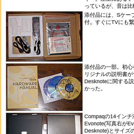
っているが、音は比
添付品には、Sケー
付。すぐにTVにも
添付品の一部。初心
リジナルの説明書が
Desknoteに関す
かった。
Compaqの14イン
Evonote(写真右がEv
Desknote)とサ