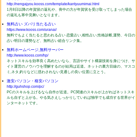
http://nengajyou.kooss.com/template/kantyuumimai.html
1月8日以降の年賀状の返礼や、喪中の方が年賀状を受け取ってしまった場合
の返礼も寒中見舞いとなります。
無料占い ズバリ当たる占い
https://www.kooss.com/uranai/
無料でもよく当たると思われる占い 恋愛占い,相性占い,性格診断,運勢、今日の
占い明日の運勢など、無料占い総合リンク集。
無料ホームページ,無料サーバー
http://www.kooss.com/hp/
ネットスキルを効率良く高めたいなら、言語やサイト構築技術を身につけ、サ
イト運営のノウハウを理解するのが結局は近道。ネットの裏方目線の、マスコ
ミ,ネタ,釣りなどに惑わされない見通しの良い位置に立とう。
激安パソコン・格安パソコン
http://guhshop.com/pc/
PCのスキルを上げるなら自作が近道。PC関連のスキルが上がればネットスキ
ルも自ずと上がる。やる気さえしっかりしていれば独学でも成功する世界がイ
ンターネットです。