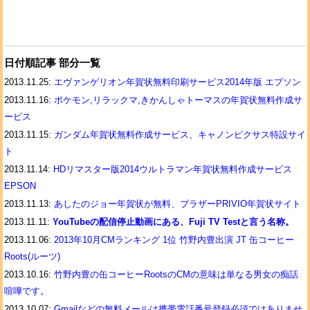
日付順記事 部分一覧
2013.11.25:
エヴァンゲリオン年賀状無料印刷サービス2014年版 エプソン
2013.11.16:
ポケモン,リラックマ,きかんしゃトーマスの年賀状無料作成サ
ービス
2013.11.15:
ガンダム年賀状無料作成サービス、キャノンピクサス特設サイ
ト
2013.11.14:
HDリマスター版2014ウルトラマン年賀状無料作成サービス
EPSON
2013.11.13:
あしたのジョー年賀状が無料、ブラザーPRIVIO年賀状サイト
2013.11.11:
YouTubeの配信停止動画にある、Fuji TV Testと言う名称。
2013.11.06:
2013年10月CMランキング 1位 竹野内豊出演 JT 缶コーヒー
Roots(ルーツ)
2013.10.16:
竹野内豊の缶コーヒーRootsのCMの意味は単なる男女の痴話
喧嘩です。
2013.10.07:
Gmailなどの無料メールは携帯電話番号登録必須ではありませ