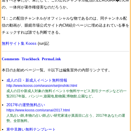
迎すべき事だが、果たして、この公式チャンネル配信のZEROGRA�のCM
の、一体何が著作権侵害なのだろうか。
*1：この配信チャンネルがオフィシャルな物であるのは、同チャンネル配
信の動画が、眼鏡市場公式サイト内CM紹介ページに埋め込まれている事を
チェックすれば誰でも判断できる。
無料サイト集 Kooss
(run)記
Comments
Trackback
PermaLink
本日のお勧めページ一覧。※以下は編集室外の内部リンクです。
成人の日・新成人イベント無料情報
http://www.kooss.com/season/seijinshiki.html
成人の日や新成人対象の無料イベントや無料サービス,割引クーポンなどの一
覧2017年版。バンジー,遊園地,動物園,博物館,公園など。
2017年の運勢無料占い
https://www.kooss.com/uranai/2017.html
人気占い師,本物の占い師,占い研究家達が真面目に占う、2017年あなたの運
勢。全部無料。
寒中見舞い無料テンプレート