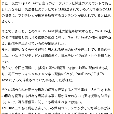
また、仮に"Fuji TV Test"と言うのが、フジテレビ関連のアカウントである
としたならば、民法各社のテレビでもCM放送されているメガネ市場のCM
の映像に、フジテレビが権利を所有するコンテンツが使われているとは思
えない。
そこで、ざっと、この"Fuji TV Test"関連の情報を検索すると、YouTube上
の著作権侵害と思われる複数の動画に対し、"Fuji TV Test"が権利侵害を訴
え、配信を停止させているのが確認された。
多分、間違いなく著作権侵害と思われる動画の配信を停止している物の中
には、やはりフジテレビとは関係無く、日本テレビで放送された番組もあ
った。
他方で、今回と同様に、(多分）著作権侵害では無い動画の配信停止もあ
り、花王のオフィシャルチャンネル配信のCMが、YouTubeで"Fuji TV
Test"によって停止されていた事もあった模様だ。
法的に認められた正当な権利の侵害を容認すると言う事は、人が生きる為
の権利を侵害する行為を容認する事に繋がりかねない（要は犯罪を助長す
る）ので、著作権侵害に関しても看過すべきでは無い。
YouTube上でも権利を侵害している動画コンテンツが少しでも減る事は歓