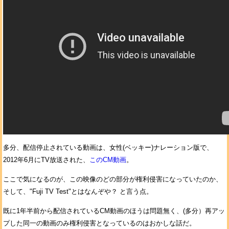
多分、配信停止されている動画は、女性(ベッキー)ナレーション版で、
2012年6月にTV放送された、
このCM動画
。
ここで気になるのが、この映像のどの部分が権利侵害になっていたのか、
そして、"Fuji TV Test"とはなんぞや？ と言う点。
既に1年半前から配信されているCM動画のほうは問題無く、(多分）再アッ
プした同一の動画のみ権利侵害となっているのはおかしな話だ。