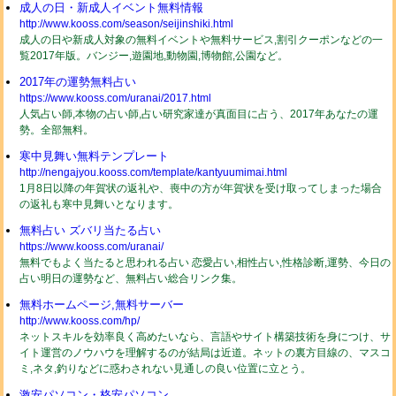
成人の日・新成人イベント無料情報
http://www.kooss.com/season/seijinshiki.html
成人の日や新成人対象の無料イベントや無料サービス,割引クーポンなどの一
覧2017年版。バンジー,遊園地,動物園,博物館,公園など。
2017年の運勢無料占い
https://www.kooss.com/uranai/2017.html
人気占い師,本物の占い師,占い研究家達が真面目に占う、2017年あなたの運
勢。全部無料。
寒中見舞い無料テンプレート
http://nengajyou.kooss.com/template/kantyuumimai.html
1月8日以降の年賀状の返礼や、喪中の方が年賀状を受け取ってしまった場合
の返礼も寒中見舞いとなります。
無料占い ズバリ当たる占い
https://www.kooss.com/uranai/
無料でもよく当たると思われる占い 恋愛占い,相性占い,性格診断,運勢、今日の
占い明日の運勢など、無料占い総合リンク集。
無料ホームページ,無料サーバー
http://www.kooss.com/hp/
ネットスキルを効率良く高めたいなら、言語やサイト構築技術を身につけ、サ
イト運営のノウハウを理解するのが結局は近道。ネットの裏方目線の、マスコ
ミ,ネタ,釣りなどに惑わされない見通しの良い位置に立とう。
激安パソコン・格安パソコン