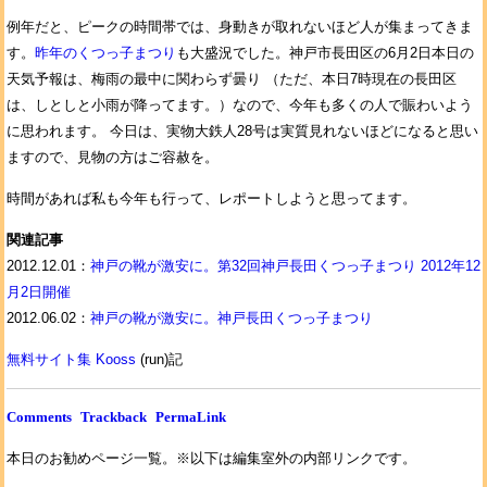
例年だと、ピークの時間帯では、身動きが取れないほど人が集まってきま
す。
昨年のくつっ子まつり
も大盛況でした。神戸市長田区の6月2日本日の
天気予報は、梅雨の最中に関わらず曇り （ただ、本日7時現在の長田区
は、しとしと小雨が降ってます。）なので、今年も多くの人で賑わいよう
に思われます。 今日は、実物大鉄人28号は実質見れないほどになると思い
ますので、見物の方はご容赦を。
時間があれば私も今年も行って、レポートしようと思ってます。
関連記事
2012.12.01：
神戸の靴が激安に。第32回神戸長田くつっ子まつり 2012年12
月2日開催
2012.06.02：
神戸の靴が激安に。神戸長田くつっ子まつり
無料サイト集 Kooss
(run)記
Comments
Trackback
PermaLink
本日のお勧めページ一覧。※以下は編集室外の内部リンクです。