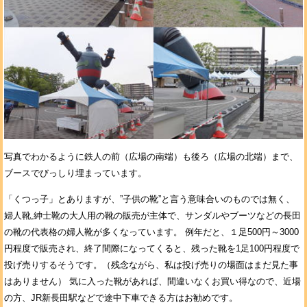
写真でわかるように鉄人の前（広場の南端）も後ろ（広場の北端）まで、
ブースでびっしり埋まっています。
「くつっ子」とありますが、”子供の靴”と言う意味合いのものでは無く、
婦人靴,紳士靴の大人用の靴の販売が主体で、サンダルやブーツなどの長田
の靴の代表格の婦人靴が多くなっています。 例年だと、１足500円～3000
円程度で販売され、終了間際になってくると、残った靴を1足100円程度で
投げ売りするそうです。（残念ながら、私は投げ売りの場面はまだ見た事
はありません） 気に入った靴があれば、間違いなくお買い得なので、近場
の方、JR新長田駅などで途中下車できる方はお勧めです。