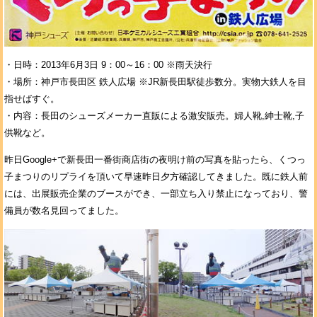
・日時：2013年6月3日 9：00～16：00 ※雨天決行
・場所：神戸市長田区 鉄人広場 ※JR新長田駅徒歩数分。実物大鉄人を目
指せばすぐ。
・内容：長田のシューズメーカー直販による激安販売。婦人靴,紳士靴,子
供靴など。
昨日Google+で新長田一番街商店街の夜明け前の写真を貼ったら、くつっ
子まつりのリプライを頂いて早速昨日夕方確認してきました。既に鉄人前
には、出展販売企業のブースができ、一部立ち入り禁止になっており、警
備員が数名見回ってました。