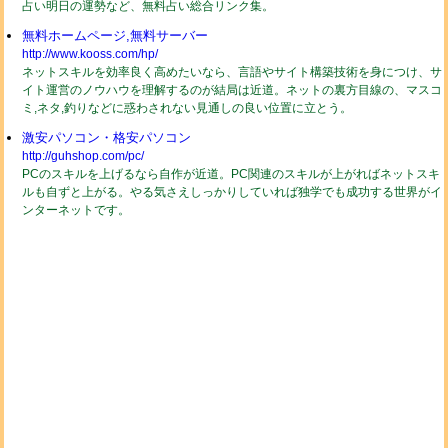
占い明日の運勢など、無料占い総合リンク集。
無料ホームページ,無料サーバー
http://www.kooss.com/hp/
ネットスキルを効率良く高めたいなら、言語やサイト構築技術を身につけ、サ
イト運営のノウハウを理解するのが結局は近道。ネットの裏方目線の、マスコ
ミ,ネタ,釣りなどに惑わされない見通しの良い位置に立とう。
激安パソコン・格安パソコン
http://guhshop.com/pc/
PCのスキルを上げるなら自作が近道。PC関連のスキルが上がればネットスキ
ルも自ずと上がる。やる気さえしっかりしていれば独学でも成功する世界がイ
ンターネットです。