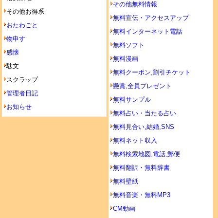
その他無料情報
その他お得系
無料宣伝・アクセスアップ
おたわごと
無料インターネット電話
物申す
無料ソフト
感懐
無料漫画
駄文
無料クーポン,割引チケット
スクラップ
懸賞,全員プレゼント
管理者日記
無料サンプル
お知らせ
無料占い・当たる占い
無料見合い,結婚,SNS
無料ネット収入
無料検索地図,電話,郵便
無料翻訳・無料辞書
無料壁紙
無料音楽・無料MP3
CM動画