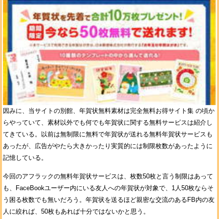
因みに、当サイトの別館、年賀状無料素材は完全無料お得サイト集 の頃か
らやっていて、素材以外でも何でも年賀状に関する無料サービスは紹介し
てきている。以前は無制限に無料で年賀状が送れる無料年賀状サービスも
あったが、広告がやたら大きかったり実質的には制限枚数があったように
記憶している。
今回のアフラックの無料年賀状サービスは、枚数50枚と言う制限はあって
も、FaceBookユーザー内にいる友人への年賀状が対象で、1人50枚ならそ
う困る枚数でも無いだろう。年賀状を送るほど親密な交流のあるFB内の友
人に絞れば、50枚もあれば十分ではないかと思う。