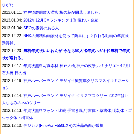
ながた
2013.01.11:
神戸須磨綱敷天満宮 梅の花が開花しました。
2013.01.04:
2012年12月CMランキング 1位 檀れい 金麦
2013.01.04:
SEOの素質のある人
2012.12.22:
NHKの無料動画素材を使って簡単にすぐ作れる動画の年賀状
動賀状。
2012.12.20:
無料年賀状いいねんが 今なら50人迄年賀ハガキ代無料で年賀
状が送れる。
2012.12.17:
年賀状無料写真素材 神戸大橋,神戸の夜景,ルミナリエ2012,明
石大橋,日の出
2012.12.16:
神戸ハーバーランド モザイク観覧車クリスマスイルミネーシ
ョン
2012.12.14:
神戸ハーバーランド モザイク クリスマスツリー 2012年は巨
大なもみの木のツリー
2012.12.13:
年賀状無料フォント比較 手書き風,行書体・草書体,明朝体・ゴ
シック体・楷書体
2012.12.10:
デジカメ(FinePix F550EXR)の液晶画面が破損