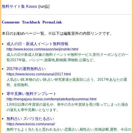
無料サイト集 Kooss
(run)記
Comments
Trackback
PermaLink
本日のお勧めページ一覧。※以下は編集室外の内部リンクです。
成人の日・新成人イベント無料情報
http://www.kooss.com/season/seijinshiki.html
成人の日や新成人対象の無料イベントや無料サービス,割引クーポンなどの一
覧2017年版。バンジー,遊園地,動物園,博物館,公園など。
2017年の運勢無料占い
https://www.kooss.com/uranai/2017.html
人気占い師,本物の占い師,占い研究家達が真面目に占う、2017年あなたの運
勢。全部無料。
寒中見舞い無料テンプレート
http://nengajyou.kooss.com/template/kantyuumimai.html
1月8日以降の年賀状の返礼や、喪中の方が年賀状を受け取ってしまった場合
の返礼も寒中見舞いとなります。
無料占い ズバリ当たる占い
https://www.kooss.com/uranai/
無料でもよく当たると思われる占い 恋愛占い,相性占い,性格診断,運勢、今日の