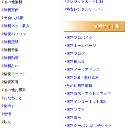
クレジットカード比較
その他無料
格安レンタルサーバー
無料宣伝
出会い,結婚
無料ネット収入
無料サイト集
格安パソコン
無料プロバイダ
無料壁紙
無料ホームページ
無料音楽
無料ブログ
無料動画
無料掲示板
無料占い
無料メールアドレス
格安チケット
無料CGI・無料素材
格安家電
その他無料情報
その他お得系
無料宣伝・アクセスアップ
おたわごと
無料インターネット電話
物申す
無料ソフト
感懐
無料漫画
駄文
無料クーポン,割引チケット