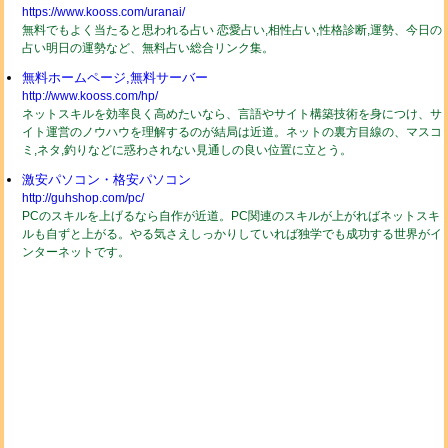
https://www.kooss.com/uranai/
無料でもよく当たると思われる占い 恋愛占い,相性占い,性格診断,運勢、今日の
占い明日の運勢など、無料占い総合リンク集。
無料ホームページ,無料サーバー
http://www.kooss.com/hp/
ネットスキルを効率良く高めたいなら、言語やサイト構築技術を身につけ、サ
イト運営のノウハウを理解するのが結局は近道。ネットの裏方目線の、マスコ
ミ,ネタ,釣りなどに惑わされない見通しの良い位置に立とう。
激安パソコン・格安パソコン
http://guhshop.com/pc/
PCのスキルを上げるなら自作が近道。PC関連のスキルが上がればネットスキ
ルも自ずと上がる。やる気さえしっかりしていれば独学でも成功する世界がイ
ンターネットです。