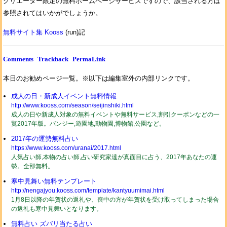
クリエーター限定の無料ホームページサービスですので、該当される方は
参照されてはいかがでしょうか。
無料サイト集 Kooss
(run)記
Comments
Trackback
PermaLink
本日のお勧めページ一覧。※以下は編集室外の内部リンクです。
成人の日・新成人イベント無料情報
http://www.kooss.com/season/seijinshiki.html
成人の日や新成人対象の無料イベントや無料サービス,割引クーポンなどの一
覧2017年版。バンジー,遊園地,動物園,博物館,公園など。
2017年の運勢無料占い
https://www.kooss.com/uranai/2017.html
人気占い師,本物の占い師,占い研究家達が真面目に占う、2017年あなたの運
勢。全部無料。
寒中見舞い無料テンプレート
http://nengajyou.kooss.com/template/kantyuumimai.html
1月8日以降の年賀状の返礼や、喪中の方が年賀状を受け取ってしまった場合
の返礼も寒中見舞いとなります。
無料占い ズバリ当たる占い