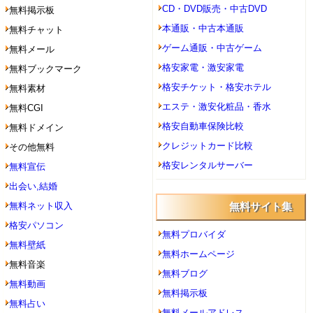
CD・DVD販売・中古DVD
無料掲示板
本通販・中古本通販
無料チャット
ゲーム通販・中古ゲーム
無料メール
格安家電・激安家電
無料ブックマーク
格安チケット・格安ホテル
無料素材
エステ・激安化粧品・香水
無料CGI
格安自動車保険比較
無料ドメイン
クレジットカード比較
その他無料
格安レンタルサーバー
無料宣伝
出会い,結婚
無料ネット収入
無料サイト集
格安パソコン
無料プロバイダ
無料壁紙
無料ホームページ
無料音楽
無料ブログ
無料動画
無料掲示板
無料占い
無料メールアドレス