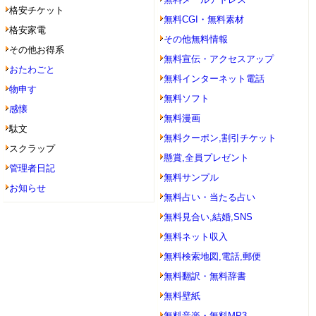
格安チケット
無料CGI・無料素材
格安家電
その他無料情報
その他お得系
無料宣伝・アクセスアップ
おたわごと
無料インターネット電話
物申す
無料ソフト
感懐
無料漫画
駄文
無料クーポン,割引チケット
スクラップ
懸賞,全員プレゼント
管理者日記
無料サンプル
お知らせ
無料占い・当たる占い
無料見合い,結婚,SNS
無料ネット収入
無料検索地図,電話,郵便
無料翻訳・無料辞書
無料壁紙
無料音楽・無料MP3