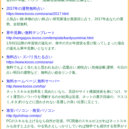
覧2017年版。バンジー,遊園地,動物園,博物館,公園など。
2017年の運勢無料占い
https://www.kooss.com/uranai/2017.html
人気占い師,本物の占い師,占い研究家達が真面目に占う、2017年あなたの運
勢。全部無料。
寒中見舞い無料テンプレート
http://nengajyou.kooss.com/template/kantyuumimai.html
1月8日以降の年賀状の返礼や、喪中の方が年賀状を受け取ってしまった場合
の返礼も寒中見舞いとなります。
無料占い ズバリ当たる占い
https://www.kooss.com/uranai/
無料でもよく当たると思われる占い 恋愛占い,相性占い,性格診断,運勢、今日の
占い明日の運勢など、無料占い総合リンク集。
無料ホームページ,無料サーバー
http://www.kooss.com/hp/
ネットスキルを効率良く高めたいなら、言語やサイト構築技術を身につけ、サ
イト運営のノウハウを理解するのが結局は近道。ネットの裏方目線の、マスコ
ミ,ネタ,釣りなどに惑わされない見通しの良い位置に立とう。
激安パソコン・格安パソコン
http://guhshop.com/pc/
PCのスキルを上げるなら自作が近道。PC関連のスキルが上がればネットスキ
ルも自ずと上がる。やる気さえしっかりしていれば独学でも成功する世界がイ