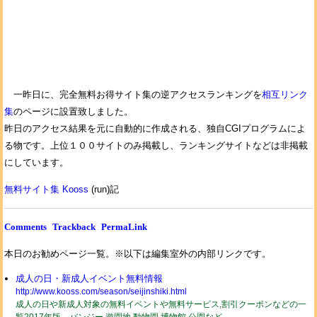
一昨日に、完全無料お得サイト集の逆アクセスランキングを
相互リンク
集
のページに設置致しました。
昨日のアクセス結果を元に自動的に作成される、独自CGIプログラムによ
る物です。上位１００サイトのみ掲載し、ランキングサイトなどは非掲載
にしています。
無料サイト集 Kooss
(run)記
Comments
Trackback
PermaLink
本日のお勧めページ一覧。※以下は編集室外の内部リンクです。
成人の日・新成人イベント無料情報
http://www.kooss.com/season/seijinshiki.html
成人の日や新成人対象の無料イベントや無料サービス,割引クーポンなどの一