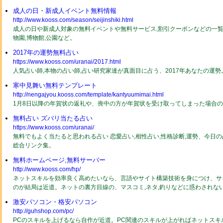
成人の日・新成人イベント無料情報
http://www.kooss.com/season/seijinshiki.html
成人の日や新成人対象の無料イベントや無料サービス,割引クーポンなどの一覧2
物園,博物館,公園など。
2017年の運勢無料占い
https://www.kooss.com/uranai/2017.html
人気占い師,本物の占い師,占い研究家達が真面目に占う、2017年あなたの運
寒中見舞い無料テンプレート
http://nengajyou.kooss.com/template/kantyuumimai.html
1月8日以降の年賀状の返礼や、喪中の方が年賀状を受け取ってしまった場合
無料占い ズバリ当たる占い
https://www.kooss.com/uranai/
無料でもよく当たると思われる占い 恋愛占い,相性占い,性格診断,運勢、今日
総合リンク集。
無料ホームページ,無料サーバー
http://www.kooss.com/hp/
ネットスキルを効率良く高めたいなら、言語やサイト構築技術を身につけ、サ
のが結局は近道。ネットの裏方目線の、マスコミ,ネタ,釣りなどに惑わされな
激安パソコン・格安パソコン
http://guhshop.com/pc/
PCのスキルを上げるなら自作が近道。PC関連のスキルが上がればネットスキ