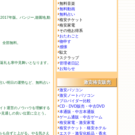
無料音楽
無料動画
無料占い
017年版。バンジー,遊園地,動
格安チケット
格安家電
その他お得系
おたわごと
物申す
勢。全部無料。
感懐
駄文
スクラップ
の返礼も寒中見舞いとなります。
管理者日記
お知らせ
激安格安販売
の占い明日の運勢など、無料占い
激安パソコン
激安ノートパソコン
プロバイダー比較
CD・DVD販売・中古DVD
イト運営のノウハウを理解する
本通販・中古本通販
い見通しの良い位置に立とう。
ゲーム通販・中古ゲーム
格安家電・激安家電
格安チケット・格安ホテル
ルも自ずと上がる。やる気さえ
エステ・激安化粧品・香水