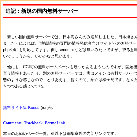
追記：新規の国内無料サーバー
新しい国内無料サーバーでは、日本海さんのみ追加しました。日本海さ
ました）によれば、”地域情報の専門の情報発信者向けサイト”への無料サービ
php3,4にも対応してます。但しsendmailなどは無いみたいですが、或
いでしょうから、いいかなと思います。
他にも、CGI可の無料ホームページも幾つかあるようなのですが、開始
言う情報もあったり、別の無料サーバーでは、実はメインは有料サーバー
態のような感じなので、とりあえず、暫くの間、紹介は様子見です。なん
きつつある感じですね。
無料サイト集 Kooss
(run)記
Comments
Trackback
PermaLink
本日のお勧めページ一覧。※以下は編集室外の内部リンクです。