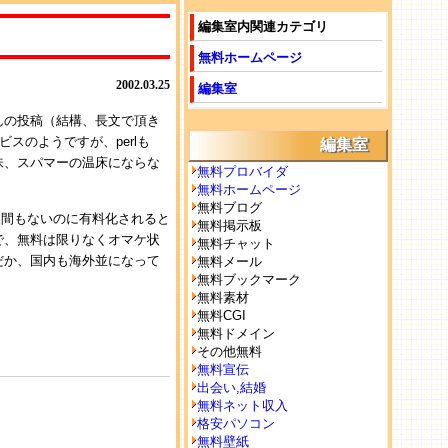
編集室内関連カテゴリ
無料ホームページ
2002.03.25
編集室
んの投稿（結構、長文で頂き
スのようですが、perlも
編集室
る意味、スパマーの温床にならな
無料プロバイダ
無料ホームページ
無料ブログ
後間もないのに有料化されると
無料掲示板
で、無料は限りなくオマケ状
無料チャット
だか、国内も海外並になって
無料メール
無料ブックマーク
無料素材
無料CGI
無料ドメイン
その他無料
無料宣伝
出会い,結婚
無料ネット収入
格安パソコン
無料壁紙