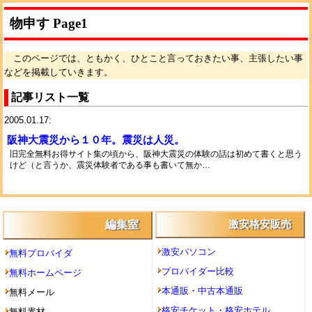
物申す Page1
このページでは、ともかく、ひとこと言っておきたい事、主張したい事
などを掲載していきます。
記事リスト一覧
2005.01.17:
阪神大震災から１０年。震災は人災。
旧完全無料お得サイト集の頃から、阪神大震災の体験の話は初めて書くと思う
けど（と言うか、震災体験者である事も書いて無か…
編集室
激安格安販売
激安パソコン
無料プロバイダ
プロバイダー比較
無料ホームページ
本通販・中古本通販
無料メール
格安チケット・格安ホテル
無料素材